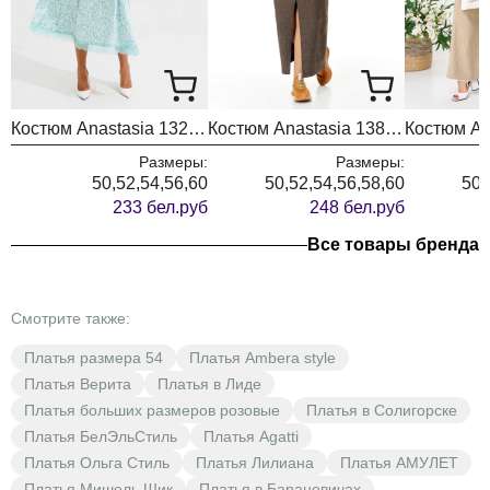
Костюм Anastasia 1322 бирюза
Костюм Anastasia 1384 шоколад
Размеры:
Размеры:
50,52,54,56,60
50,52,54,56,58,60
50,
233 бел.руб
248 бел.руб
Все товары бренда
Смотрите также:
Платья размера 54
Платья Ambera style
Платья Верита
Платья в Лиде
Платья больших размеров розовые
Платья в Солигорске
Платья БелЭльСтиль
Платья Agatti
Платья Ольга Стиль
Платья Лилиана
Платья АМУЛЕТ
Платья Мишель Шик
Платья в Барановичах