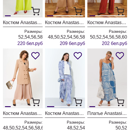
Костюм Anastasia 1386 васильковый + лайм
Костюм Anastasia 1330-1 песочный
Костюм Anastasia 1364-1 индийский красный
Размеры:
Размеры:
Размеры:
52,54,56,58
48,50,52,54,56,58
50,52,54,56,58,60
220 бел.руб
209 бел.руб
202 бел.руб
Костюм Anastasia 1262 бежевый
Костюм Anastasia 975-1 серое
Платье Anastasia 1244 бежево-голубое
Размеры:
Размеры:
Размеры:
48,50,52,54,56,58,60
48,52,54
50,52