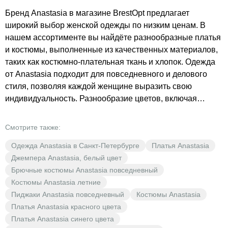
Бренд Anastasia в магазине BrestOpt предлагает
широкий выбор женской одежды по низким ценам. В
нашем ассортименте вы найдёте разнообразные платья
и костюмы, выполненные из качественных материалов,
таких как костюмно-плательная ткань и хлопок. Одежда
от Anastasia подходит для повседневного и делового
стиля, позволяя каждой женщине выразить свою
индивидуальность. Разнообразие цветов, включая
зелёный и другие яркие оттенки, делает коллекции
бренда особенно привлекательными. В BrestOpt вы
Смотрите также:
найдёте не только стильную одежду, но и выгодные
Одежда Anastasia в Санкт-Петербурге
Платья Anastasia
предложения, которые сделают вашу покупку ещё более
Джемпера Anastasia, белый цвет
приятной. Откройте для себя мир моды и стиля с
Брючные костюмы Anastasia повседневный
брендом Anastasia в BrestOpt.
Костюмы Anastasia летние
Пиджаки Anastasia повседневный
Костюмы Anastasia
Платья Anastasia красного цвета
Платья Anastasia синего цвета