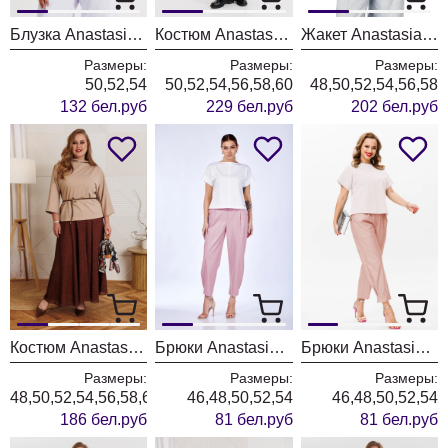
Блузка Anastasia 1380 фиолетовый
Костюм Anastasia 1393 графит + принт клетка
Жакет Anastasia 1391 молочный
Размеры:
Размеры:
Размеры:
50,52,54
50,52,54,56,58,60
48,50,52,54,56,58
132 бел.руб
229 бел.руб
202 бел.руб
Костюм Anastasia 1390 бежевый + принт
Брюки Anastasia 979-3 холодный розовый
Брюки Anastasia 979-3 пыльная роза
Размеры:
Размеры:
Размеры:
48,50,52,54,56,58,60,62
46,48,50,52,54
46,48,50,52,54
186 бел.руб
81 бел.руб
81 бел.руб