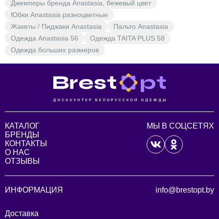
Джемперы бренда Anastasia, бежевый цвет
Юбки Anastasia разноцветные
Жакеты / Пиджаки Anastasia
Пальто Anastasia
Одежда Anastasia 56
Одежда TAITA PLUS 58
Одежда больших размеров
КАТАЛОГ
МЫ В СОЦСЕТЯХ
БРЕНДЫ
КОНТАКТЫ
О НАС
ОТЗЫВЫ
ИНФОРМАЦИЯ
info@brestopt.by
Доставка