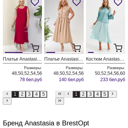
Платье Anastasia 1120 красное
Платье Anastasia 1217 беж
Костюм Anastasia 1322 бирюза
Размеры:
Размеры:
Размеры:
48,50,52,54,56
48,50,52,54,56
50,52,54,56,60
78 бел.руб
140 бел.руб
233 бел.руб
1
2
3
4
5
1
2
3
4
5
Бренд Anastasia в BrestOpt