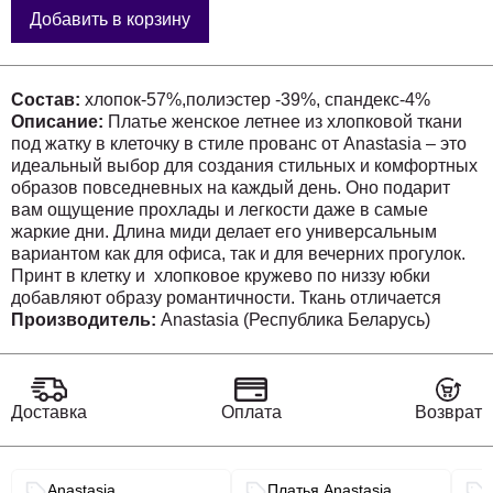
Добавить в корзину
Состав:
хлопок-57%,полиэстер -39%, спандекс-4%
Описание:
Платье женское летнее из хлопковой ткани
под жатку в клеточку в стиле прованс от Anastasia – это
идеальный выбор для создания стильных и комфортных
образов повседневных на каждый день. Оно подарит
вам ощущение прохлады и легкости даже в самые
жаркие дни. Длина миди делает его универсальным
вариантом как для офиса, так и для вечерних прогулок.
Принт в клетку и хлопковое кружево по низзу юбки
добавляют образу романтичности. Ткань отличается
дышащими свойствами и быстро сохнет, что делает это
Производитель:
Anastasia (Республика Беларусь)
платье идеальным вариантом на лето или весну, для
путешествий и отдыха на пляже. Платье сочетает в себе
два стиля: винтаж и бохо. Это клетчатое платье как из
пинтерест станет незаменимым спутником в летнем
Доставка
Оплата
Возврат
офисном гардеробе, будь то весенняя прогулка,
пляжный отдых или вечерняя встреча.Платье
свободного силуэта - лучший выбор на лето. Рукав
Связанные разделы каталога
Anastasia
Платья Anastasia