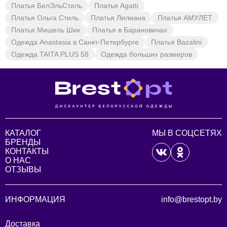
Платья БелЭльСтиль
Платья Agatti
Платья Ольга Стиль
Платья Лилиана
Платья АМУЛЕТ
Платья Мишель Шик
Платья в Барановичах
Одежда Anastasia в Санкт-Петербурге
Платья Bazalini
Одежда TAITA PLUS 58
Одежда больших размеров
КАТАЛОГ
МЫ В СОЦСЕТЯХ
БРЕНДЫ
КОНТАКТЫ
О НАС
ОТЗЫВЫ
ИНФОРМАЦИЯ
info@brestopt.by
Доставка