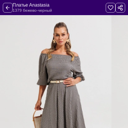
Платье Anastasia
1379 бежево-черный