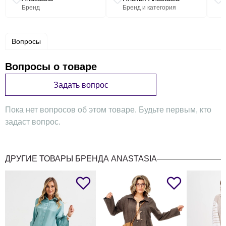
реглан 3/4 длины, низ на резинке. Горловина собрана на
Бренд
Бренд и категория
резинку. Платье отрезное по линии талии, на резинке.
Юбка полусолнце. .В комплект входит съемный пояс.
ВНИМВНИЕ! Пояс может отличаться от фото. Длина
юбки: 72см . Длина рукава: 43см. Длина спинки: 42см.
Вопросы
Вопросы о товаре
Задать вопрос
Пока нет вопросов об этом товаре. Будьте первым, кто
задаст вопрос.
ДРУГИЕ ТОВАРЫ БРЕНДА ANASTASIA