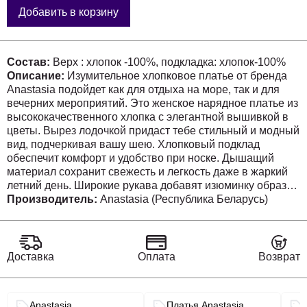
Добавить в корзину
Состав:
Верх : хлопок -100%, подкладка: хлопок-100%
Описание:
Изумительное хлопковое платье от бренда
Anastasia подойдет как для отдыха на море, так и для
вечерних мероприятий. Это женское нарядное платье из
высококачественного хлопка с элегантной вышивкой в
цветы. Вырез лодочкой придаст тебе стильный и модный
вид, подчеркивая вашу шею. Хлопковый подклад
обеспечит комфорт и удобство при носке. Дышащий
материал сохранит свежесть и легкость даже в жаркий
летний день. Широкие рукава добавят изюминку образу,
делая его более изысканным и привлекательным. Это
Производитель:
Anastasia (Республика Беларусь)
праздничное платье идеально как для мамы, так и для ее
дочки. В нем вы будете чувствовать себя особенными на
выпускном или просто на прогулке. Это платье идеально
подойдет для беременных. Позвольте себе окунуться в
Доставка
Оплата
Возврат
атмосферу роскоши и стиля с этим легким хлопковым
платьем от «Анастасия». Насладитесь каждым
мгновением, проведенным в этом элегантном,
Связанные разделы каталога
Anastasia
Платья Anastasia