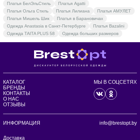
Платья БелЭльСтиль
Платья Agatti
Платья Ольга Стиль
Платья Лилиана
Платья АМУЛЕТ
Платья Мишель Шик
Платья в Барановичах
Одежда Anastasia в Санкт-Петербурге
Платья Bazalini
Одежда TAITA PLUS 58
Одежда больших размеров
КАТАЛОГ
МЫ В СОЦСЕТЯХ
БРЕНДЫ
КОНТАКТЫ
О НАС
ОТЗЫВЫ
ИНФОРМАЦИЯ
info@brestopt.by
Доставка