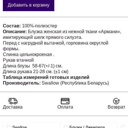
Добавить в корзину
Состав:
100%-полиэстер
Описание:
Блузка женская из нежной ткани «Армани»,
имитирующей шелк прямого силуэта.
Перед с нагрудной вытачкой, горловина округлой
формы.
Спинка цельнокроеная .
Рукав втачной
Длина блузы 58-67(+/-1) см.
Длина рукава 21-28 см. (±1 см)
Таблица измерений готовых изделий
(предоставлена производителем):
Производитель:
Swallow (Республика Беларусь)
Рост (с
Обхват гр
Доставка
Оплата
Возврат
100
104
108
112
Место
Связанные разделы каталога
№
измерения
Наименование
Swallow
Блузки / Джемпера
Обхват та