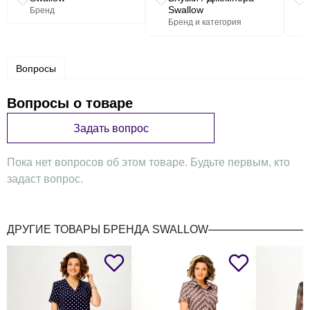
п/
(примечание)
Swallow
Бренд
измерения
п
Бренд и категория
82
86
90
94
Обхват бе
Вопросы
108
112
116
120
Вопросы о товаре
Размерный код
50
52
54
56
Задать вопрос
Блуза ж
Пока нет вопросов об этом товаре. Будьте первым, кто
Вдоль
задаст вопрос.
середины
1
Длина изделия
спинки от
58
58
58
62
горловины
ДРУГИЕ ТОВАРЫ БРЕНДА SWALLOW
до низа
Обхват
2
Обхват груди
изделия под
110
114
118
124
проймой