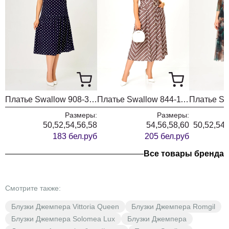
Обхват
3
Обхват талии
изделия по
112
116
120
122
линии талии
Обхват
4
Обхват бёдер
изделия по
112
116
120
122
линии бёдер
От высшей
Платье Swallow 908-3 синий+горох
Платье Swallow 844-11 капучино+принт горох
5
Длина рукава
точки оката
21
21
21
25
до низа
Размеры:
Размеры:
50,52,54,56,58
54,56,58,60
50,52,54,
Обхват
183 бел.руб
205 бел.руб
6
Обхват плеча
рукава под
36
38
40
42
Все товары бренда
проймой
Смотрите также:
Блузки Джемпера Vittoria Queen
Блузки Джемпера Romgil
Блузки Джемпера Solomea Lux
Блузки Джемпера