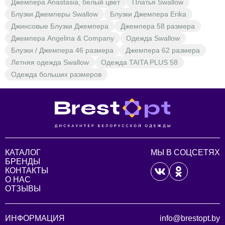
Джемпера Anastasia, белый цвет
Платья Swallow
Блузки Джемперы Swallow
Блузки Джемпера Erika
Джинсовые Блузки Джемпера
Джемпера 58 размера
Джемпера Angelina & Company
Одежда Swallow
Блузки / Джемпера 46 размера
Джемпера 62 размера
Летняя одежда Swallow
Одежда TAITA PLUS 58
Одежда больших размеров
КАТАЛОГ
МЫ В СОЦСЕТЯХ
БРЕНДЫ
КОНТАКТЫ
О НАС
ОТЗЫВЫ
ИНФОРМАЦИЯ
info@brestopt.by