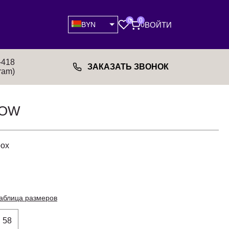
0
0
ВОЙТИ
BYN
0
-418
ЗАКАЗАТЬ ЗВОНОК
ram)
LOW
рох
аблица размеров
58