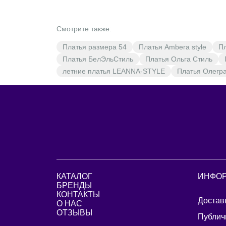
Смотрите также:
Платья размера 54
Платья Ambera style
П
Платья БелЭльСтиль
Платья Ольга Стиль
летние платья LEANNA-STYLE
Платья Олегр
КАТАЛОГ
ИНФО
БРЕНДЫ
КОНТАКТЫ
Достав
О НАС
ОТЗЫВЫ
Публич