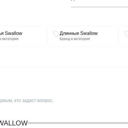
п/
(при
измерения
п
ья Swallow
Длинные Swallow
и категория
Бренд и категория
Размерный код
се
сп
1
Длина изделия
горл
рвым, кто задаст вопрос.
се
SWALLOW
сп