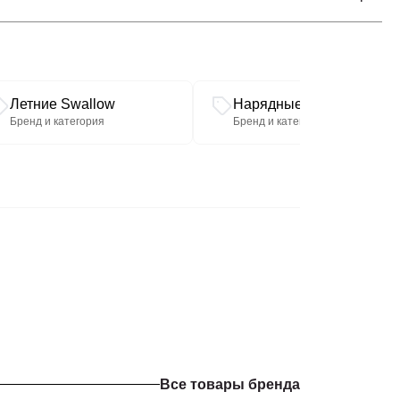
Допускаемое
мечание)
Обхват талии (см)
отклонение
82
86
90
94
98
100
(см) +/-
Обхват бедер (см)
Летние Swallow
Нарядные Swallow
108
112
116
120
124
128
Бренд и категория
Бренд и категория
50
52
54
56
58
60
Платье
Вдоль
редины
инки от
112
112
112
116
116
116
1,0-2,0
шва
овины до
низа
Вдоль
редины
Все товары бренда
инки от