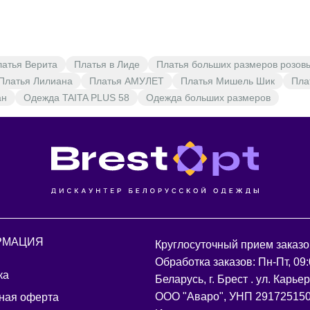
6
Обхват бёдер
из
лин
Меж
Ширина
7
вта
латья Верита
Платья в Лиде
Платья больших размеров розов
спинки
р
Платья Лилиана
Платья АМУЛЕТ
Платья Мишель Шик
Пла
ан
Одежда TAITA PLUS 58
Одежда больших размеров
От
8
Длина рукава
точ
д
О
9
Обхват плеча
ру
п
РМАЦИЯ
Круглосуточный прием заказо
Обработка заказов: Пн-Пт, 09:
ка
Беларусь, г. Брест . ул. Карье
ООО "Аваро", УНП 29172515
ная оферта