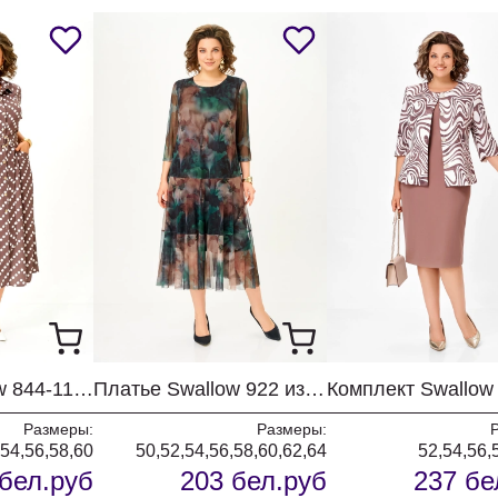
Длина спинки
2
до волана
горл
прит
в
О
прит
3
Длина волана
во
О
4
Обхват груди
изд
п
О
Платье Swallow 844-11 капучино+принт горох
Платье Swallow 922 изумрудный+коричневые цветы
5
Обхват талии
из
Размеры:
Размеры:
лин
54,56,58,60
50,52,54,56,58,60,62,64
52,54,56,
О
бел.руб
203 бел.руб
237 бе