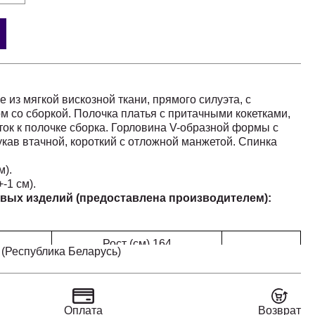
 из мягкой вискозной ткани, прямого силуэта, с
м со сборкой. Полочка платья с притачными кокетками,
ток к полочке сборка. Горловина V-образной формы с
кав втачной, короткий с отложной манжетой. Спинка
м).
-1 см).
вых изделий (предоставлена производителем):
Рост (см) 164
 (Республика Беларусь)
Обхват груди (см)
Место
100
104
108
112
116
120
мерения
Оплата
Возврат