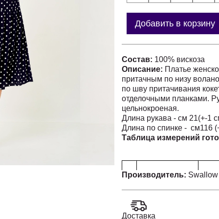
Добавить в корзину
Состав:
100% вискоза
Описание:
Платье женское
притачным по низу волано
по шву притачивания коке
отделочными планками. Ру
цельнокроеная.
Длина рукава - см 21(+-1 с
Длина по спинке - см116 (+
Таблица измерений гото
Производитель:
Swallow
№
из
Доставка
Наименование