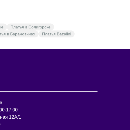
делия по
114
116
118
122
126
130
1.0
ии бёдер
ду швами
чивания
41
41
41
45
45
45
0,5
ые
Платья в Солигорске
укавов
тья в Барановичах
Платья Bazalini
 высшей
ки оката
21
21
21
22
22
22
1,0
о низа
бхват
кава под
39
40
41
43
44
45
0,3
роймой
в
00-17:00
рная 12А/1
0