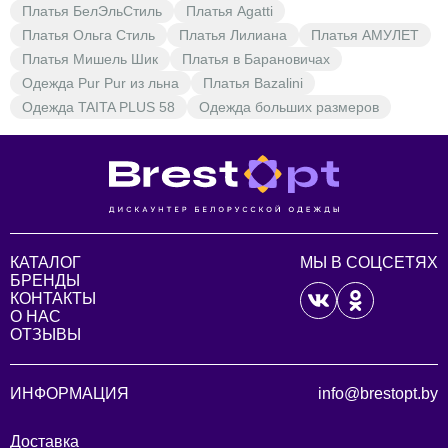
Платья БелЭльСтиль
Платья Agatti
Платья Ольга Стиль
Платья Лилиана
Платья АМУЛЕТ
Платья Мишель Шик
Платья в Барановичах
Одежда Pur Pur из льна
Платья Bazalini
Одежда TAITA PLUS 58
Одежда больших размеров
КАТАЛОГ
МЫ В СОЦСЕТЯХ
БРЕНДЫ
КОНТАКТЫ
О НАС
ОТЗЫВЫ
ИНФОРМАЦИЯ
info@brestopt.by
Доставка