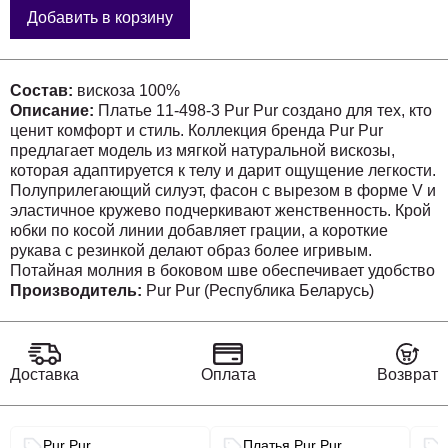
Добавить в корзину
Состав:
вискоза 100%
Описание:
Платье 11-498-3 Pur Pur создано для тех, кто
ценит комфорт и стиль. Коллекция бренда Pur Pur
предлагает модель из мягкой натуральной вискозы,
которая адаптируется к телу и дарит ощущение легкости.
Полуприлегающий силуэт, фасон с вырезом в форме V и
эластичное кружево подчеркивают женственность. Крой
юбки по косой линии добавляет грации, а короткие
рукава с резинкой делают образ более игривым.
Потайная молния в боковом шве обеспечивает удобство
носки. Цветочное оформление в бордово-зеленой гамме
Производитель:
Pur Pur (Республика Беларусь)
будет актуально в теплое время года. Подходит для
неформальных встреч и повседневных прогулок.
Доставка
Оплата
Возврат
Связанные разделы каталога
Pur Pur
Платья Pur Pur