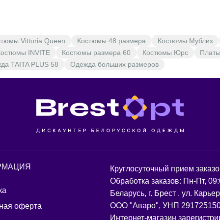
тюмы Vittoria Queen
Костюмы 48 размера
Костюмы Мублиз
Костюмы INVITE
Костюмы размера 60
Костюмы Юрс
Плать
да TAITA PLUS 58
Одежда больших размеров
РМАЦИЯ
Круглосуточный прием заказо
Обработка заказов: Пн-Пт, 09:
ка
Беларусь, г. Брест . ул. Карье
ООО "Аваро", УНП 29172515
ная оферта
Интернет-магазин зарегистри