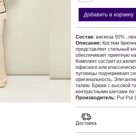
Добавить в корзину
Состав:
вискоза 50% , ле
Описание:
Костюм брючны
представляет стильный ко
обеспечивает приятную на
Комплект состоит из жилет
офисного или классическо
пуговицы подчеркивает си
оригинальность. Элегантн
талию. Брюки с высокой 
контрастными кантами по 
строгости. Летнее назнач
Производитель:
Pur Pur 
универсальным выбором д
Доставка