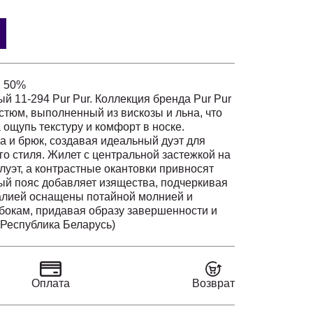
н 50%
й 11-294 Pur Pur. Коллекция бренда Pur Pur
стюм, выполненный из вискозы и льна, что
 ощупь текстуру и комфорт в носке.
а и брюк, создавая идеальный дуэт для
го стиля. Жилет с центральной застежкой на
луэт, а контрастные окантовки привносят
ый пояс добавляет изящества, подчеркивая
талией оснащены потайной молнией и
бокам, придавая образу завершенности и
ение костюма и бежевый цвет делают его
(Республика Беларусь)
ля теплого сезона.
Оплата
Возврат