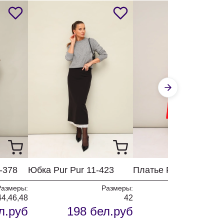
-378
Юбка Pur Pur 11-423
Платье Pur Pur 11-29
Размеры:
Размеры:
Разм
44,46,48
42
4
л.руб
198 бел.руб
256 бел.