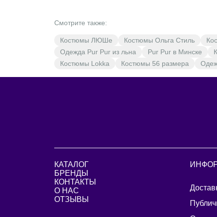
Смотрите также:
Костюмы ЛЮШе
Костюмы Ольга Стиль
Кос
Одежда Pur Pur из льна
Pur Pur в Минске
Костюмы Lokka
Костюмы 56 размера
Одеж
КАТАЛОГ
ИНФО
БРЕНДЫ
КОНТАКТЫ
Достав
О НАС
ОТЗЫВЫ
Публич