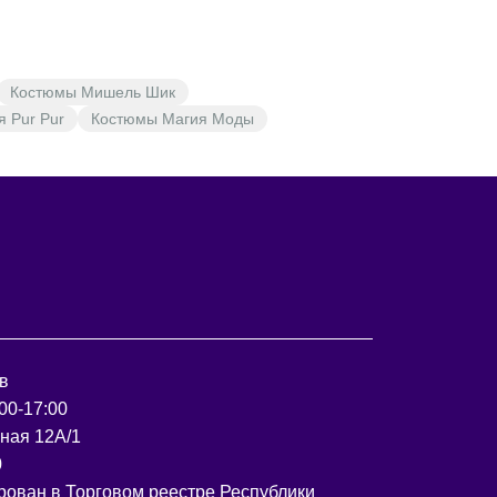
Костюмы Мишель Шик
я Pur Pur
Костюмы Магия Моды
в
00-17:00
рная 12А/1
0
рован в Торговом реестре Республики