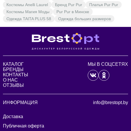
Костюмы Anelli Laurel
Бренд Pur Pur
Платья Pur Pur
Костюмы Магия Моды
Pur Pur в Минске
Одежда TAITA PLUS 58
Одежда больших размеров
КАТАЛОГ
МЫ В СОЦСЕТЯХ
БРЕНДЫ
КОНТАКТЫ
О НАС
ОТЗЫВЫ
ИНФОРМАЦИЯ
info@brestopt.by
Доставка
Публичная оферта