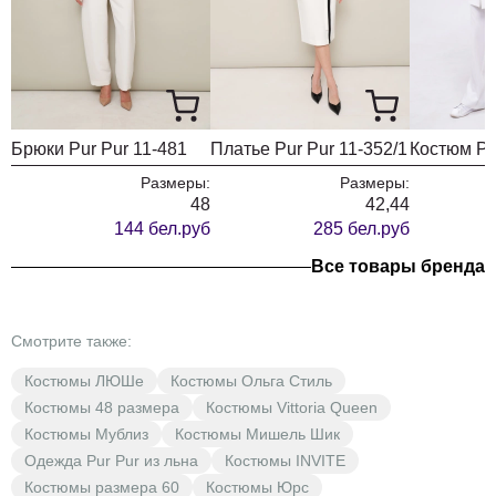
Брюки Pur Pur 11-481
Платье Pur Pur 11-352/1
Костюм Pu
Размеры:
Размеры:
48
42,44
144 бел.руб
285 бел.руб
Все товары бренда
Смотрите также:
Костюмы ЛЮШе
Костюмы Ольга Стиль
Костюмы 48 размера
Костюмы Vittoria Queen
Костюмы Мублиз
Костюмы Мишель Шик
Одежда Pur Pur из льна
Костюмы INVITE
Костюмы размера 60
Костюмы Юрс