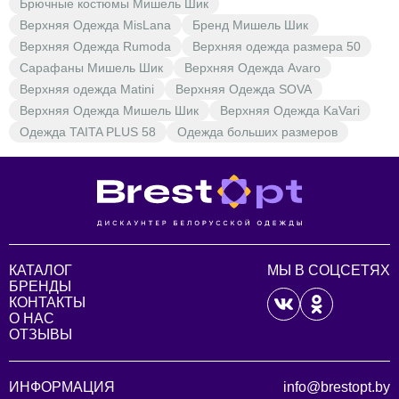
Брючные костюмы Мишель Шик
Верхняя Одежда MisLana
Бренд Мишель Шик
Верхняя Одежда Rumoda
Верхняя одежда размера 50
Сарафаны Мишель Шик
Верхняя Одежда Avaro
Верхняя одежда Matini
Верхняя Одежда SOVA
Верхняя Одежда Мишель Шик
Верхняя Одежда KaVari
Одежда TAITA PLUS 58
Одежда больших размеров
КАТАЛОГ
МЫ В СОЦСЕТЯХ
БРЕНДЫ
КОНТАКТЫ
О НАС
ОТЗЫВЫ
ИНФОРМАЦИЯ
info@brestopt.by