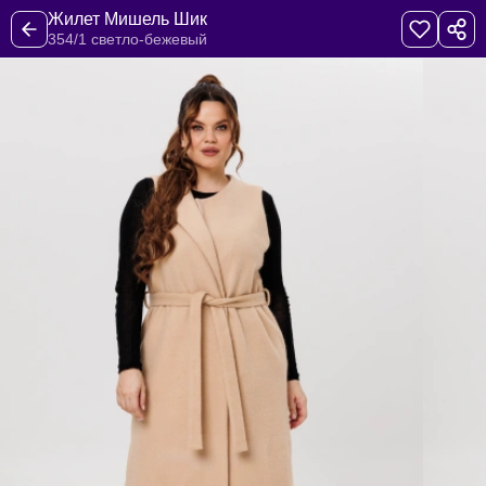
Жилет Мишель Шик
354/1 светло-бежевый