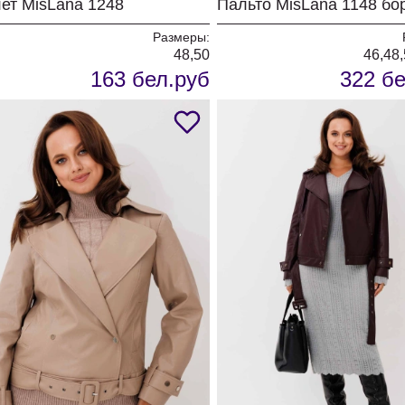
ет MisLana 1248
Пальто MisLana 1148 б
Размеры:
48,50
46,48,
163 бел.руб
322 бе