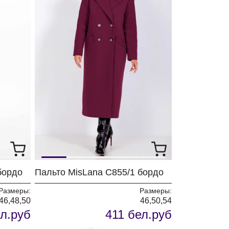
бордо
Пальто MisLana С855/1 бордо
Размеры:
Размеры:
46,48,50
46,50,54
л.руб
411 бел.руб