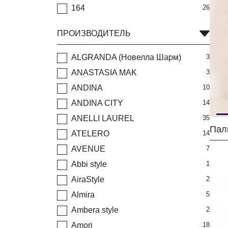
164
26
ПРОИЗВОДИТЕЛЬ
ALGRANDA (Новелла Шарм)
3
ANASTASIA MAK
3
ANDINA
10
ANDINA CITY
14
ANELLI LAUREL
35
Пал
ATELERO
14
AVENUE
7
Abbi style
1
AiraStyle
2
Almira
5
Ambera style
2
Amori
18