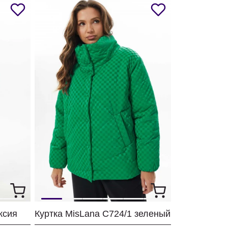
ксия
Куртка MisLana С724/1 зеленый