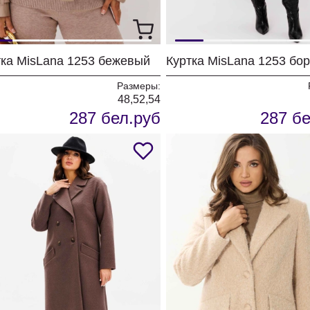
тка MisLana 1253 бежевый
Куртка MisLana 1253 бо
Размеры:
48,52,54
287 бел.руб
287 бе