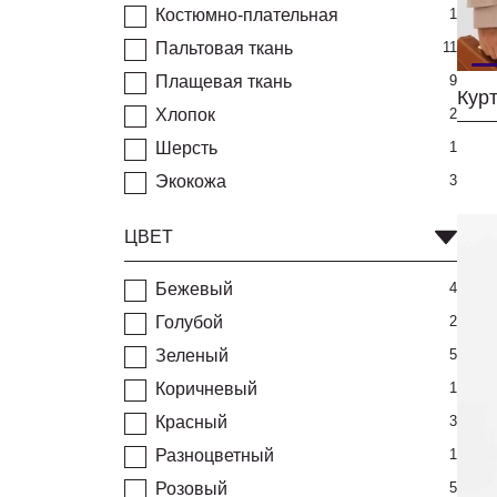
Костюмно-плательная
1
Пальтовая ткань
11
Плащевая ткань
9
Кур
Хлопок
2
Шерсть
1
Экокожа
3
ЦВЕТ
Бежевый
4
Голубой
2
Зеленый
5
Коричневый
1
Красный
3
Разноцветный
1
Розовый
5