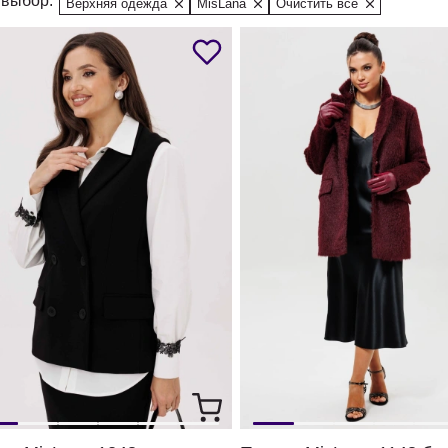
выбор:
Верхняя одежда
MisLana
Очистить все