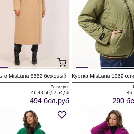
ьто MisLana 8552 бежевый
Куртка MisLana 1069 ол
Размеры:
46,48,50,52,54,56
46,
494 бел.руб
290 бе