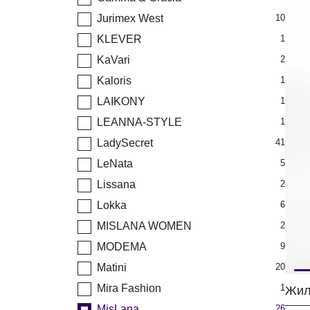
Jurimex West
10
KLEVER
1
KaVari
2
Kaloris
1
LAIKONY
1
LEANNA-STYLE
1
LadySecret
41
LeNata
5
Lissana
2
Lokka
6
MISLANA WOMEN
2
MODEMA
9
Matini
20
Mira Fashion
1
Жил
MisLana
26