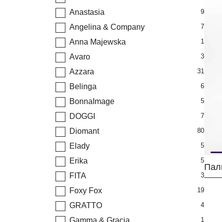
Anastasia
9
Angelina & Company
7
Anna Majewska
1
Avaro
3
Azzara
31
Belinga
6
BonnaImage
5
DOGGI
7
Diomant
80
Elady
5
Erika
5
FITA
3
Foxy Fox
19
GRATTO
4
Gamma & Gracia
1