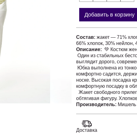
Добавить в корзину
Состав:
жакет — 71% хлоп
66% хлопок, 30% нейлон, 
Описание:
💚 Костюм жен
Один из стабильных бестс
выглядит дорого, совреме
Юбка выполнена из тонког
комфортно садится, держи
носке. Высокая посадка к
комфортную посадку в обл
Жакет свободного прилега
обтягивая фигуру. Хлопко
образу дорогой и актуальн
Производитель:
Мишель 
другими вещами гардероб
топами и рубашками, а жа
джинсам, брюкам и платья
✨ Почему его выбирают
Доставка
• один из бестселлеров Mi