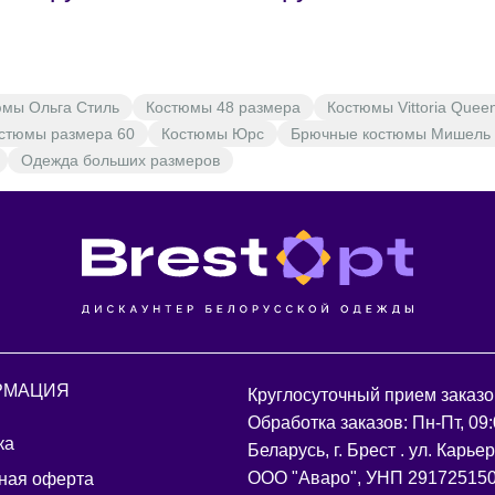
юмы Ольга Стиль
Костюмы 48 размера
Костюмы Vittoria Quee
стюмы размера 60
Костюмы Юрс
Брючные костюмы Мишель
Одежда больших размеров
РМАЦИЯ
Круглосуточный прием заказо
Обработка заказов: Пн-Пт, 09:
ка
Беларусь, г. Брест . ул. Карье
ООО "Аваро", УНП 29172515
ная оферта