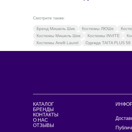
Смотрите также:
Бренд Мишель Шик
Костюмы ЛЮШе
Кост
Костюмы Мишель Шик
Костюмы INVITE
Ко
Костюмы Anelli Laurel
Одежда TAITA PLUS 58
КАТАЛОГ
ИНФО
БРЕНДЫ
КОНТАКТЫ
Достав
О НАС
ОТЗЫВЫ
Публич