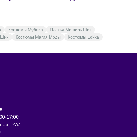
n
Костюмы Мублиз
Платья Мишель Шик
 Шик
Костюмы Магия Моды
Костюмы Lokka
в
00-17:00
рная 12А/1
0