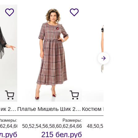
Платье Мишель Шик 2202 черный + горох
Платье Мишель Шик 2132-2 брусничный + клетка
Размеры:
Размеры:
Разм
,62,64,66
50,52,54,56,58,60,62,64,66
48,50,52,54,56,58,60,6
л.руб
215 бел.руб
271 бел.