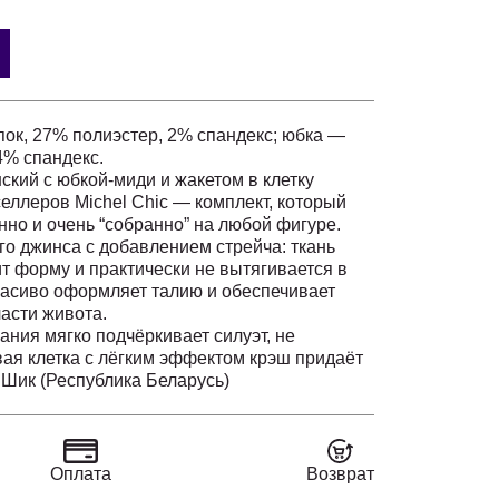
ок, 27% полиэстер, 2% спандекс; юбка —
4% спандекс.
ский с юбкой-миди и жакетом в клетку
еллеров Michel Chic — комплект, который
нно и очень “собранно” на любой фигуре.
о джинса с добавлением стрейча: ткань
т форму и практически не вытягивается в
расиво оформляет талию и обеспечивает
асти живота.
ния мягко подчёркивает силуэт, не
вая клетка с лёгким эффектом крэш придаёт
ый вид. Комплект легко комбинируется с
Шик (Республика Беларусь)
а — юбка идеально сочетается с базовыми
кет станет стильным верхним слоем к
м.
Оплата
Возврат
chel Chic