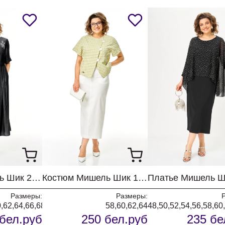
Платье Мишель Шик 2132-2 мокрый асфальт
Костюм Мишель Шик 1422 джинс + оливка
Размеры:
Размеры:
0,62,64,66,68
58,60,62,64
48,50,52,54,56,58,60
бел.руб
250 бел.руб
235 бе