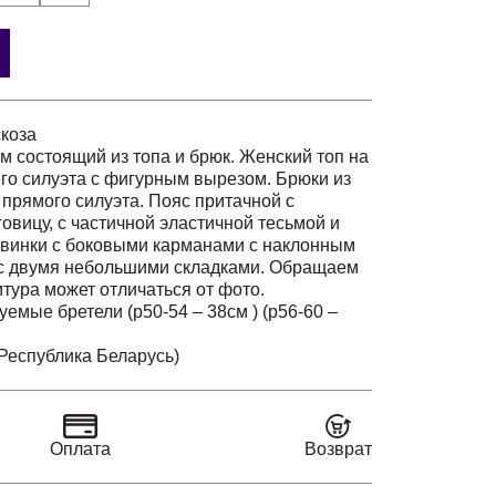
коза
м состоящий из топа и брюк. Женский топ на
го силуэта с фигурным вырезом. Брюки из
 прямого силуэта. Пояс притачной с
овицу, с частичной эластичной тесьмой и
винки с боковыми карманами с наклонным
 с двумя небольшими складками. Обращаем
тура может отличаться от фото.
емые бретели (р50-54 – 38см ) (р56-60 –
м, 50-54 – 110 см + пояс 4 см.
еспублика Беларусь)
Оплата
Возврат