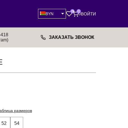
0
0
ВОЙТИ
BYN
0
-418
ЗАКАЗАТЬ ЗВОНОК
ram)
Е
аблица размеров
52
54