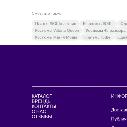
Смотрите также:
Платья ЛЮШе летние
Костюмы ЛЮШе
Од
Костюмы Vittoria Queen
Костюмы 48 размера
Костюмы Магия Моды
Платья ЛЮШе
Одеж
КАТАЛОГ
ИНФО
БРЕНДЫ
КОНТАКТЫ
Достав
О НАС
ОТЗЫВЫ
Публич