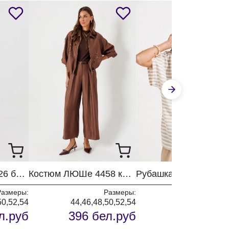
Костюм ЛЮШе 4426 бежевый
Костюм ЛЮШе 4458 коричневый
Размеры:
Размеры:
Разм
50,52,54
44,46,48,50,52,54
44,46,50,5
л.руб
396 бел.руб
162 бел.