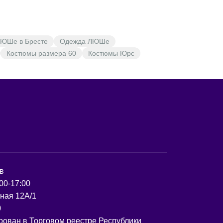
ЮШе в Бресте
Одежда ЛЮШе
Костюмы размера 60
Костюмы Юрс
в
00-17:00
рная 12А/1
0
рован в Торговом реестре Республики