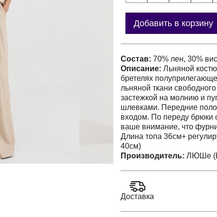
Добавить в корзину
Состав:
70% лен, 30% вис
Описание:
Льняной костю
бретелях полуприлегающе
льняной ткани свободного
застежкой на молнию и пуг
шлевками. Передние поло
входом. По переду брюки
ваше внимание, что фурни
Длина топа 36см+ регулиру
40см)
Длина брюк – 44-48 – 109 с
Производитель:
ЛЮШе (Р
Доставка