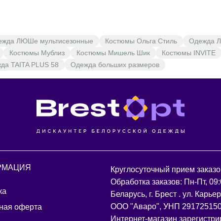
ежда ЛЮШе мультисезонные
Костюмы Ольга Стиль
Одежда Л
Костюмы Мублиз
Костюмы Мишель Шик
Костюмы INVITE
да TAITA PLUS 58
Одежда больших размеров
РМАЦИЯ
Круглосуточный прием заказо
Обработка заказов: Пн-Пт, 09:
ка
Беларусь, г. Брест . ул. Карье
ООО "Аваро", УНП 29172515
ная оферта
Интернет-магазин зарегистри