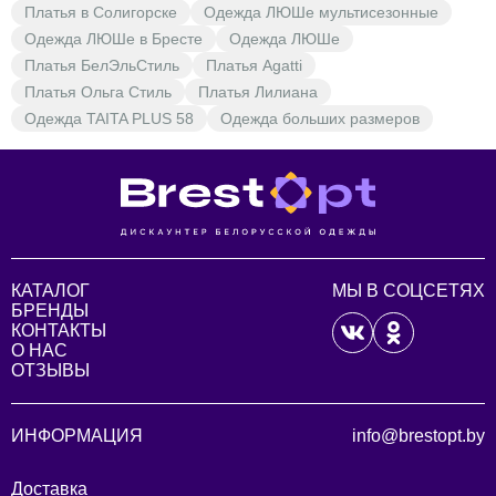
Платья в Солигорске
Одежда ЛЮШе мультисезонные
Одежда ЛЮШе в Бресте
Одежда ЛЮШе
Платья БелЭльСтиль
Платья Agatti
Платья Ольга Стиль
Платья Лилиана
Одежда TAITA PLUS 58
Одежда больших размеров
КАТАЛОГ
МЫ В СОЦСЕТЯХ
БРЕНДЫ
КОНТАКТЫ
О НАС
ОТЗЫВЫ
ИНФОРМАЦИЯ
info@brestopt.by
Доставка