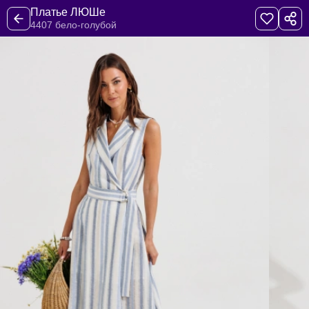
Платье ЛЮШе
4407 бело-голубой