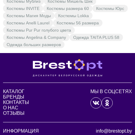
Костюмы Мублиз
Костюмы Мишель Шик
Костюмы INVITE
Костюмы размера 60
Костюмы Юрс
Костюмы Магия Моды
Костюмы Lokka
Костюмы Anelli Laurel
Костюмы 56 размера
Костюмы Pur Pur голубого цвета
Костюмы Angelina & Company
Одежда TAITA PLUS 58
Одежда больших размеров
КАТАЛОГ
МЫ В СОЦСЕТЯХ
БРЕНДЫ
КОНТАКТЫ
О НАС
ОТЗЫВЫ
ИНФОРМАЦИЯ
info@brestopt.by