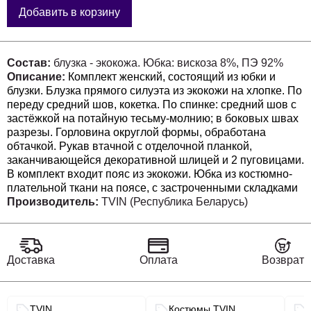
Добавить в корзину
Состав:
блузка - экокожа. Юбка: вискоза 8%, ПЭ 92%
Описание:
Комплект женский, состоящий из юбки и
блузки. Блузка прямого силуэта из экокожи на хлопке. По
переду средний шов, кокетка. По спинке: средний шов с
застёжкой на потайную тесьму-молнию; в боковых швах
разрезы. Горловина округлой формы, обработана
обтачкой. Рукав втачной с отделочной планкой,
заканчивающейся декоративной шлицей и 2 пуговицами.
В комплект входит пояс из экокожи. Юбка из костюмно-
плательной ткани на поясе, с застроченными складками
по переду и наклонными карманами. По заднему
Производитель:
TVIN (Республика Беларусь)
полотнищу: вытачки; средний шов с застёжкой на
потайную тесьму-молнию.
Длина блузки – 67 см
Длина рукава – 48 см
Доставка
Оплата
Возврат
Длина юбки – 80 см
Связанные разделы каталога
TVIN
Костюмы TVIN