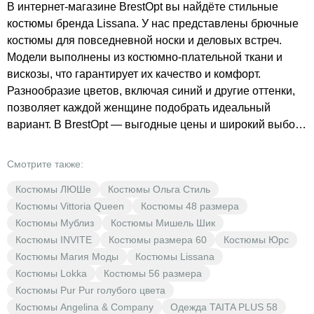
В интернет-магазине BrestOpt вы найдёте стильные
костюмы бренда Lissana. У нас представлены брючные
костюмы для повседневной носки и деловых встреч.
Модели выполнены из костюмно-плательной ткани и
вискозы, что гарантирует их качество и комфорт.
Разнообразие цветов, включая синий и другие оттенки,
позволяет каждой женщине подобрать идеальный
вариант. В BrestOpt — выгодные цены и широкий выбор
для создания неповторимого образа.
Смотрите также:
Костюмы ЛЮШе
Костюмы Ольга Стиль
Костюмы Vittoria Queen
Костюмы 48 размера
Костюмы Мублиз
Костюмы Мишель Шик
Костюмы INVITE
Костюмы размера 60
Костюмы Юрс
Костюмы Магия Моды
Костюмы Lissana
Костюмы Lokka
Костюмы 56 размера
Костюмы Pur Pur голубого цвета
Костюмы Angelina & Company
Одежда TAITA PLUS 58