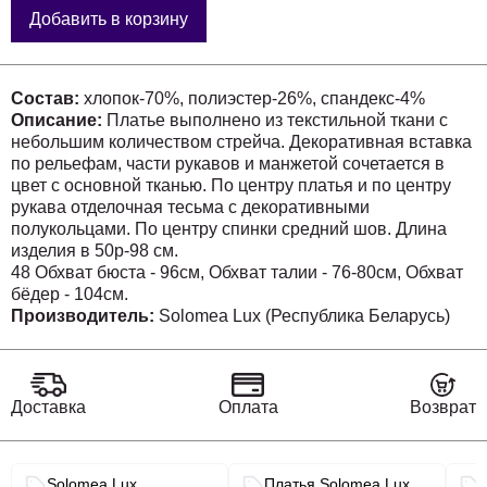
Добавить в корзину
Состав:
хлопок-70%, полиэстер-26%, спандекс-4%
Описание:
Платье выполнено из текстильной ткани с
небольшим количеством стрейча. Декоративная вставка
по рельефам, части рукавов и манжетой сочетается в
цвет с основной тканью. По центру платья и по центру
рукава отделочная тесьма с декоративными
полукольцами. По центру спинки средний шов. Длина
изделия в 50р-98 см.
48 Обхват бюста - 96см, Обхват талии - 76-80см, Обхват
бёдер - 104см.
50 Обхват бюста - 100см, Обхват талии - 80-84см, Обхват
Производитель:
Solomea Lux (Республика Беларусь)
бёдер - 108см.
52 Обхват бюста - 104см, Обхват талии - 84-88см, Обхват
бёдер - 112см.
54 Обхват бюста - 108см, Обхват талии - 88-92см, Обхват
Доставка
Оплата
Возврат
бёдер - 116см.
56 Обхват бюста - 112см, Обхват талии - 92-96см, Обхват
бёдер - 120см.
Связанные разделы каталога
Solomea Lux
Платья Solomea Lux