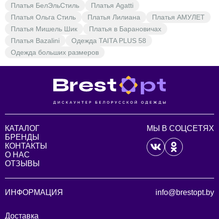
Платья БелЭльСтиль
Платья Agatti
Платья Ольга Стиль
Платья Лилиана
Платья АМУЛЕТ
Платья Мишель Шик
Платья в Барановичах
Платья Bazalini
Одежда TAITA PLUS 58
Одежда больших размеров
КАТАЛОГ
МЫ В СОЦСЕТЯХ
БРЕНДЫ
КОНТАКТЫ
О НАС
ОТЗЫВЫ
ИНФОРМАЦИЯ
info@brestopt.by
Доставка