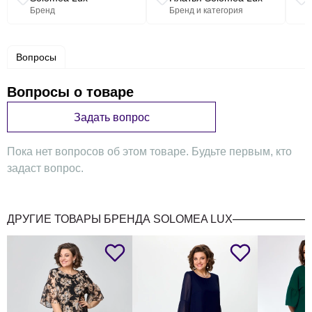
58 Обхват бюста - 116см, Обхват талии - 96-100см,
Бренд
Бренд и категория
Обхват бёдер - 124см.
Вопросы
Вопросы о товаре
Задать вопрос
Пока нет вопросов об этом товаре. Будьте первым, кто
задаст вопрос.
ДРУГИЕ ТОВАРЫ БРЕНДА SOLOMEA LUX