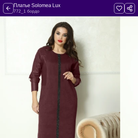
Платье Solomea Lux
772_1 бордо