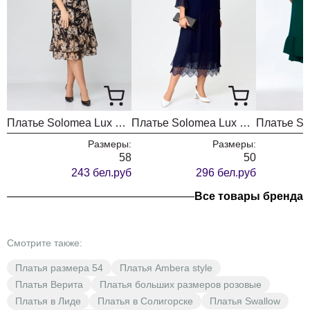
Платье Solomea Lux 962 мультиколор
Платье Solomea Lux 965С темно-синий
Размеры:
Размеры:
58
50
243 бел.руб
296 бел.руб
Все товары бренда
Смотрите также:
Платья размера 54
Платья Ambera style
Платья Верита
Платья больших размеров розовые
Платья в Лиде
Платья в Солигорске
Платья Swallow