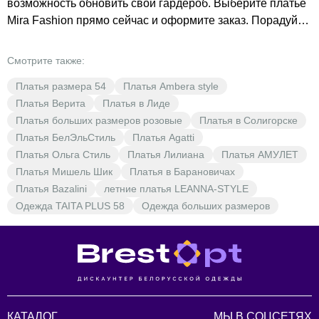
возможность обновить свой гардероб. Выберите платье
Mira Fashion прямо сейчас и оформите заказ. Порадуйте
себя и своих близких качественной одеждой по
выгодным ценам.
Смотрите также:
Платья размера 54
Платья Ambera style
Платья Верита
Платья в Лиде
Платья больших размеров розовые
Платья в Солигорске
Платья БелЭльСтиль
Платья Agatti
Платья Ольга Стиль
Платья Лилиана
Платья АМУЛЕТ
Платья Мишель Шик
Платья в Барановичах
Платья Bazalini
летние платья LEANNA-STYLE
Одежда TAITA PLUS 58
Одежда больших размеров
КАТАЛОГ
МЫ В СОЦСЕТЯХ