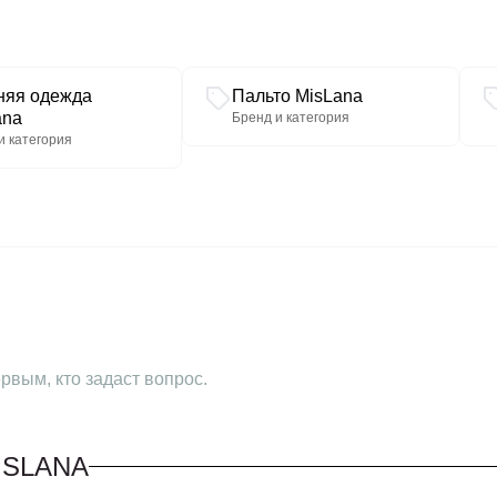
няя одежда
Пальто MisLana
ana
Бренд и категория
и категория
рвым, кто задаст вопрос.
ISLANA