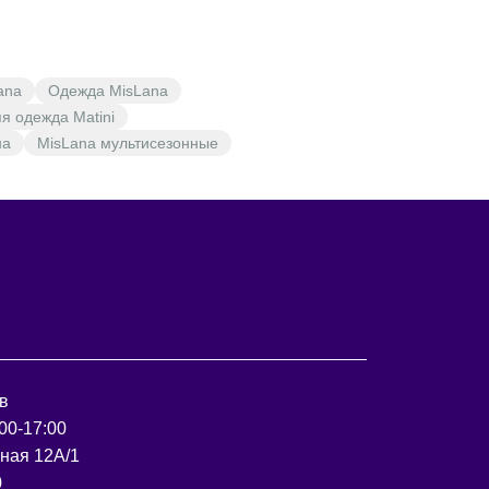
ana
Одежда MisLana
я одежда Matini
на
MisLana мультисезонные
в
00-17:00
рная 12А/1
0