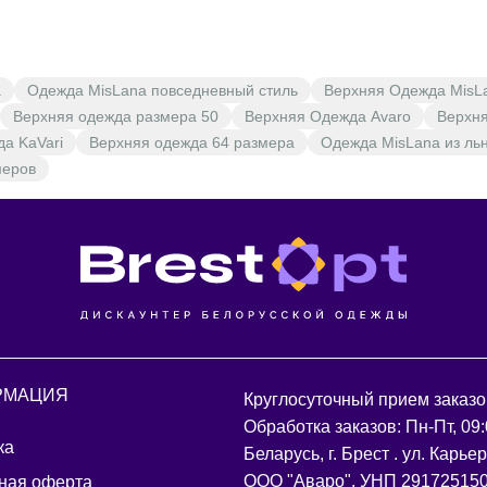
а
Одежда MisLana повседневный стиль
Верхняя Одежда MisL
Верхняя одежда размера 50
Верхняя Одежда Avaro
Верхня
а KaVari
Верхняя одежда 64 размера
Одежда MisLana из ль
меров
РМАЦИЯ
Круглосуточный прием заказо
Обработка заказов: Пн-Пт, 09:
ка
Беларусь, г. Брест . ул. Карье
ООО "Аваро", УНП 29172515
ная оферта