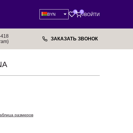
0
0
ВОЙТИ
BYN
0
-418
ЗАКАЗАТЬ ЗВОНОК
ram)
NA
аблица размеров