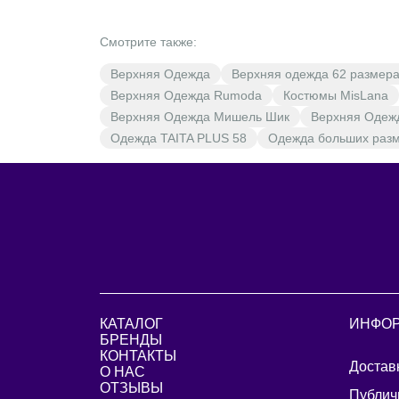
Смотрите также:
Верхняя Одежда
Верхняя одежда 62 размер
Верхняя Одежда Rumoda
Костюмы MisLana
Верхняя Одежда Мишель Шик
Верхняя Одежд
Одежда TAITA PLUS 58
Одежда больших раз
КАТАЛОГ
ИНФО
БРЕНДЫ
КОНТАКТЫ
Достав
О НАС
ОТЗЫВЫ
Публич