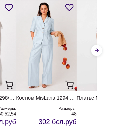
Костюм MisLana 1298/розовый
Костюм MisLana 1294 голубой
Размеры:
Размеры:
Разм
50,52,54
48
48,50,52,54,5
л.руб
302 бел.руб
233 бел.