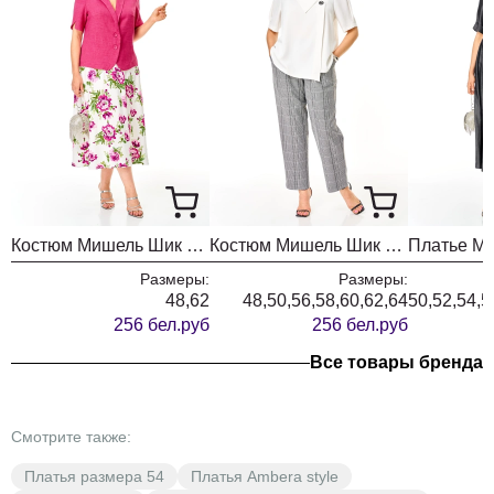
горловины 38 см +\- 1 см. Изделие подойдет на рост 170
см.
Костюм Мишель Шик 1459 малина + цветы
Костюм Мишель Шик 1454 белый + гленчек
Размеры:
Размеры:
48,62
48,50,56,58,60,62,64
50,52,54,5
256 бел.руб
256 бел.руб
Все товары бренда
Смотрите также:
Платья размера 54
Платья Ambera style