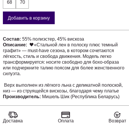
68
70
Добавить в корзину
Состав:
55% полиэстер, 45% вискоза
Описание:
🖤«Стальной лен в полоску плюс темный
графит» — must-have сезона, в котором сочетаются
лёгкость, стиль и свобода движения. Модель легко
трансформируется: носите свободно для бохо-образа
или подчеркните талию поясом для более женственного
силуэта.
Верх выполнен из лёгкого льна с деликатной полоской,
низ — из струящейся вискозы, благодаря чему платье
красиво движется при ходьбе и создаёт ощущение
Производитель:
Мишель Шик (Республика Беларусь)
лёгкости.
Свободный крой не утяжеляет фигуру, а наоборот —
делает силуэт более вытянутым и гармоничным.
Доставка
Оплата
Возврат
Удобная посадка и мягкая линия плеча обеспечивают