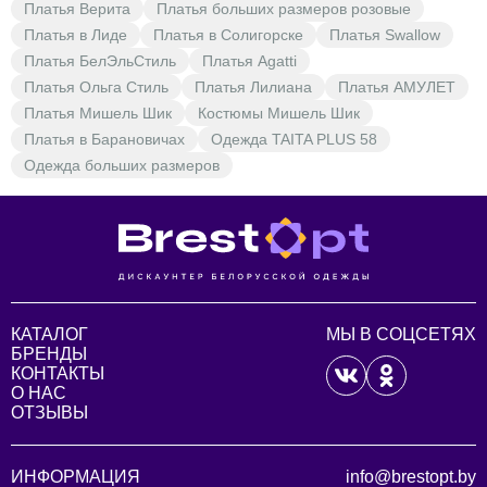
Платья Верита
Платья больших размеров розовые
Платья в Лиде
Платья в Солигорске
Платья Swallow
Платья БелЭльСтиль
Платья Agatti
Платья Ольга Стиль
Платья Лилиана
Платья АМУЛЕТ
Платья Мишель Шик
Костюмы Мишель Шик
Платья в Барановичах
Одежда TAITA PLUS 58
Одежда больших размеров
КАТАЛОГ
МЫ В СОЦСЕТЯХ
БРЕНДЫ
КОНТАКТЫ
О НАС
ОТЗЫВЫ
ИНФОРМАЦИЯ
info@brestopt.by