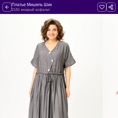
Платье Мишель Шик
2181 мокрый асфальт