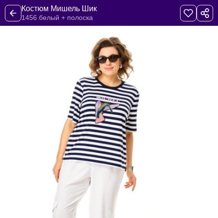
Костюм Мишель Шик
1456 белый + полоска