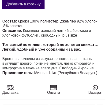
Добавить в корзину
Состав:
брюки 100% полиэстер, джемпер 92% хлопок
,8% эластан
Описание:
Комплект женский летний с брюками и
хлопковой футболки , свободный, plus size
Тот самый комплект, который не хочется снимать.
Лёгкий, удобный и уже собранный за вас.
Брюки выполнены из искусственного льна — ткань
выглядит дорого, почти не мнётся, легко стирается и
комфортна в течение всего дня. Свободный крой не
тянет живот, не обтягивает и красиво садится по фигуре.
Производитель:
Мишель Шик (Республика Беларусь)
Декоративные клапаны добавляют актуальный
спортивный акцент и делают образ современным и
расслабленным.
Доставка
Оплата
Возврат
Футболка из тонкого натурального хлопка мягкая,