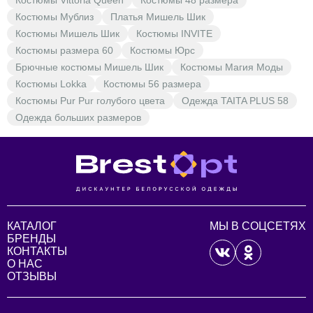
Костюмы Vittoria Queen
Костюмы 48 размера
Костюмы Мублиз
Платья Мишель Шик
Костюмы Мишель Шик
Костюмы INVITE
Костюмы размера 60
Костюмы Юрс
Брючные костюмы Мишель Шик
Костюмы Магия Моды
Костюмы Lokka
Костюмы 56 размера
Костюмы Pur Pur голубого цвета
Одежда TAITA PLUS 58
Одежда больших размеров
КАТАЛОГ
МЫ В СОЦСЕТЯХ
БРЕНДЫ
КОНТАКТЫ
О НАС
ОТЗЫВЫ