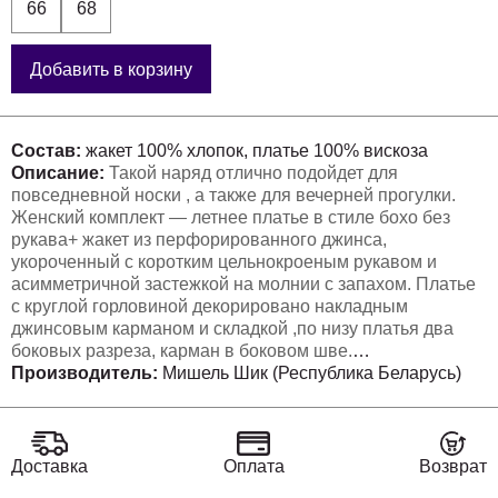
66
68
Добавить в корзину
Состав:
жакет 100% хлопок, платье 100% вискоза
Описание:
Такой наряд отлично подойдет для
повседневной носки , а также для вечерней прогулки.
Женский комплект — летнее платье в стиле бохо без
рукава+ жакет из перфорированного джинса,
укороченный с коротким цельнокроеным рукавом и
асимметричной застежкой на молнии с запахом. Платье
с круглой горловиной декорировано накладным
джинсовым карманом и складкой ,по низу платья два
боковых разреза, карман в боковом шве.
Длина платья по спинке 120см .
Производитель:
Мишель Шик (Республика Беларусь)
Доставка
Оплата
Возврат