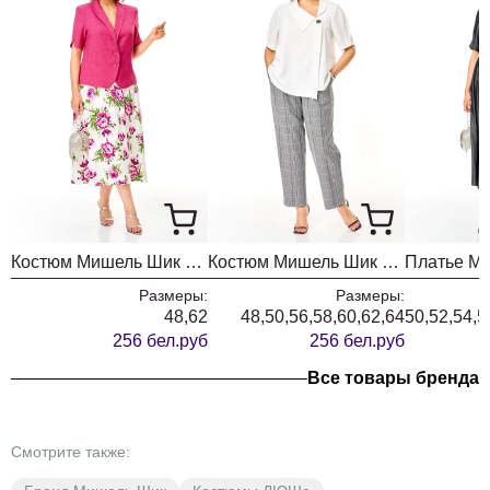
Костюм Мишель Шик 1459 малина + цветы
Костюм Мишель Шик 1454 белый + гленчек
Размеры:
Размеры:
48,62
48,50,56,58,60,62,64
50,52,54,5
256 бел.руб
256 бел.руб
Все товары бренда
Смотрите также: