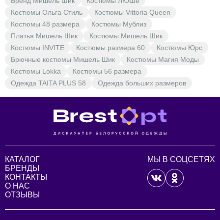
Бренд Мишель Шик
Костюмы ЛЮШе
Костюмы Ольга Стиль
Костюмы Vittoria Queen
Костюмы 48 размера
Костюмы Мублиз
Платья Мишель Шик
Костюмы Мишель Шик
Костюмы INVITE
Костюмы размера 60
Костюмы Юрс
Брючные костюмы Мишель Шик
Костюмы Магия Моды
Костюмы Lokka
Костюмы 56 размера
Одежда TAITA PLUS 58
Одежда больших размеров
КАТАЛОГ
МЫ В СОЦСЕТЯХ
БРЕНДЫ
КОНТАКТЫ
О НАС
ОТЗЫВЫ