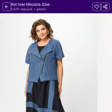
Костюм Мишель Шик
1428 черный + джинс