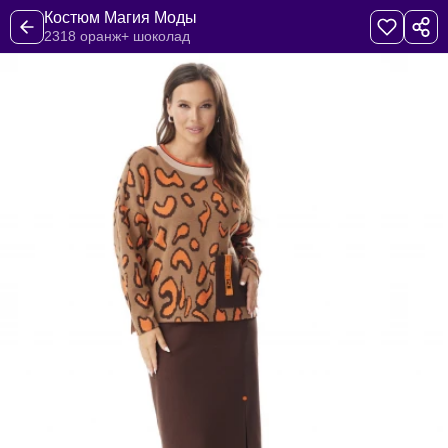
Костюм Магия Моды
2318 оранж+ шоколад