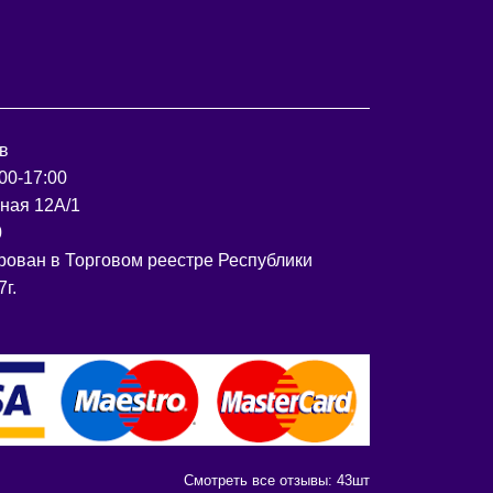
в
00-17:00
рная 12А/1
0
рован в Торговом реестре Республики
г.
Смотреть все отзывы:
43
шт