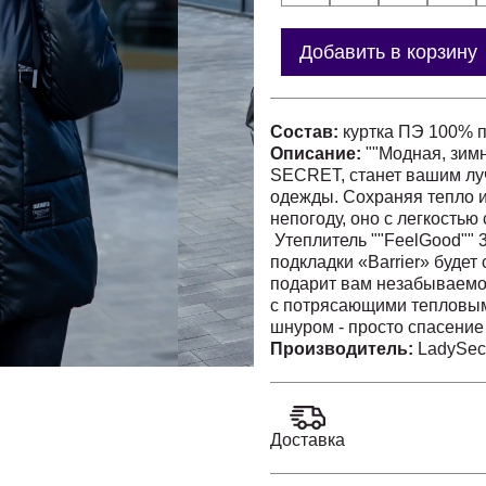
Добавить в корзину
Состав:
куртка ПЭ 100% 
Описание:
""Модная, зимн
SECRET, станет вашим л
одежды. Сохраняя тепло 
непогоду, оно с легкостью
Утеплитель ""FeelGood"" 
подкладки «Barrier» будет
подарит вам незабываемо
с потрясающими тепловым
шнуром - просто спасение
полочкам на молниях и в 
Производитель:
LadySec
манжете. Низ куртки с ре
Стильная женская куртка, 
стремится хорошо выгляд
заявленный производителе
Доставка
"длина изделия-
50/52/54-74см