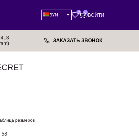
0
0
ВОЙТИ
BYN
0
-418
ЗАКАЗАТЬ ЗВОНОК
ram)
ECRET
аблица размеров
58