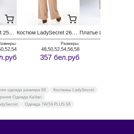
Костюм LadySecret 25225 черный
Костюм LadySecret 26251 бежевый
Размеры:
Размеры:
Разм
50,52,54
48,50,52,54,56,58
л.руб
357 бел.руб
171 бел.
няя одежда размера 50
Костюмы LadySecret
рхняя Одежда KaVari
adySecret
Одежда TAITA PLUS 58