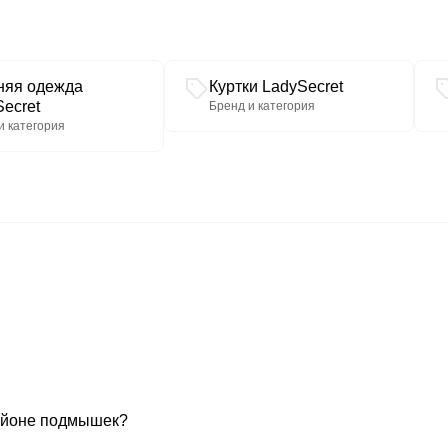
56/58/60-80см
длина рукава-64см
куртка
няя одежда
Куртки LadySecret
ecret
Бренд и категория
обхват груди
120
и категория
обхват талии
127
обхват бедер
129
обхват плеча
44
рост
164
районе подмышек?