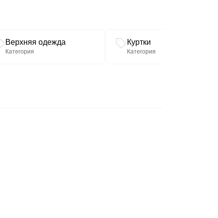
Верхняя одежда
Куртки
Категория
Категория
124
128
132
136
140
131
135
139
143
147
133
137
141
145
149
46
48
50
52
54
164
164
164
164
164