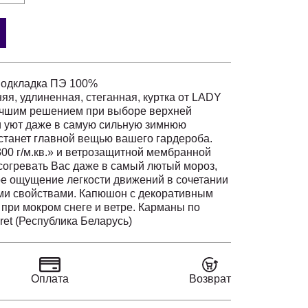
подкладка ПЭ 100%
яя, удлиненная, стеганная, куртка от LADY
учшим решением при выборе верхней
и уют даже в самую сильную зимнюю
 станет главной вещью вашего гардероба.
300 г/м.кв.» и ветрозащитной мембранной
 согревать Вас даже в самый лютый мороз,
е ощущение легкости движений в сочетании
и свойствами. Капюшон с декоративным
 при мокром снеге и ветре. Карманы по
боковых швах. Рукав втачной на трикотажной
ret (Республика Беларусь)
гулировкой «карабин». Застежка на молнию.
станет настоящей находкой для тех, кто
еть в любую погоду. Температурный режим
м утеплителя от -10 до -20 градусов
Оплата
Возврат