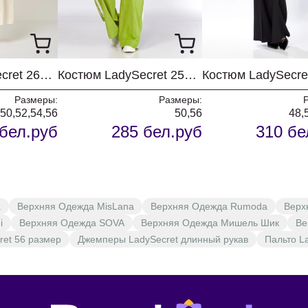
Костюм LadySecret 26112 молочный
Костюм LadySecret 25203 лайм + белый
Размеры:
Размеры:
,50,52,54,56
50,56
48,
бел.руб
285 бел.руб
310 бе
а
Верхняя Одежда MisLana
Верхняя Одежда Rumoda
Верх
i
Верхняя Одежда SOVA
Верхняя Одежда Мишель Шик
Ве
ret 56 размер
Джемперы LadySecret длинный рукав
Пальто L