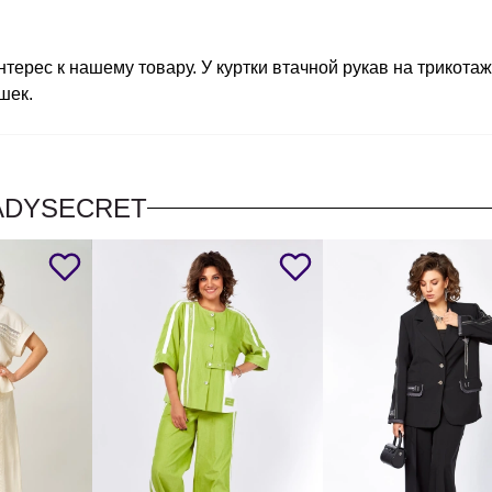
нтерес к нашему товару. У куртки втачной рукав на трикота
шек.
ADYSECRET