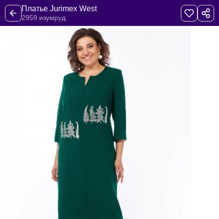
Платье Jurimex West
2959 изумруд