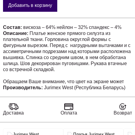
Добавить в корзину
Состав:
вискоза – 64% нейлон – 32% спандекс – 4%
Описание:
Платье женское прямого силуэта из
плательной ткани. Горловина округлой формы с
фигурным вырезом. Перед с нагрудными вытачками и с
ассиметричными подрезами над которыми расположена
вышивка. Спинка со средним швом, в нем обработана
шлица. Шов декорирован пуговицами. Рукава втачные
со встречной складкой.
Обращаем Ваше внимание, что цвет на экране может
отличаться от реального.
Производитель:
Jurimex West (Республика Беларусь)
Длина платья по спинке – 105 см, рукава – 46 см.
р.52 – ПОГ 55 см, ПОБ 58 см,
р.54 – ПОГ 57 см, ПОБ 60 см,
Доставка
Оплата
Возврат
р.56 – ПОГ 59 см, ПОБ 62 см,
р.58 – ПОГ 61 см, ПОБ 64 см,
р.60 – ПОГ 63 см, ПОБ 66 см,
Связанные разделы каталога
Jurimex West
Платья Jurimex West