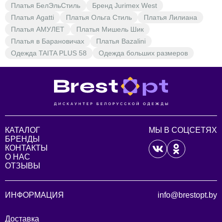
Платья БелЭльСтиль
Бренд Jurimex West
Платья Agatti
Платья Ольга Стиль
Платья Лилиана
Платья АМУЛЕТ
Платья Мишель Шик
Платья в Барановичах
Платья Bazalini
Одежда TAITA PLUS 58
Одежда больших размеров
КАТАЛОГ
МЫ В СОЦСЕТЯХ
БРЕНДЫ
КОНТАКТЫ
О НАС
ОТЗЫВЫ
ИНФОРМАЦИЯ
info@brestopt.by
Доставка