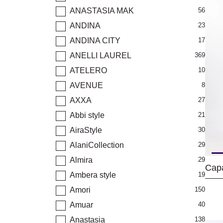
ANASTASIA MAK
56
ANDINA
23
ANDINA CITY
17
ANELLI LAUREL
369
ATELERO
10
AVENUE
8
AXXA
27
Abbi style
21
AiraStyle
30
AlaniCollection
29
Almira
29
Сар
Ambera style
19
Amori
150
Amuar
40
Anastasia
138