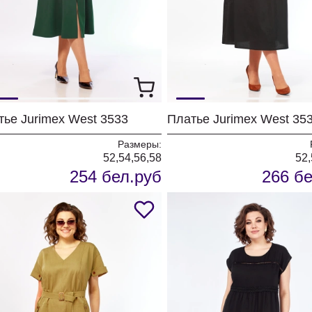
тье Jurimex West 3533
Платье Jurimex West 35
Размеры:
52,54,56,58
52,
254 бел.руб
266 бе