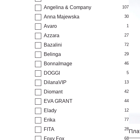
Angelina & Company
107
Anna Majewska
30
Avaro
1
Azzara
27
Bazalini
72
Belinga
29
BonnaImage
46
DOGGI
5
DilanaVIP
13
Diomant
42
EVA GRANT
44
Elady
12
Erika
77
FITA
28
Пла
Foxy Fox
68