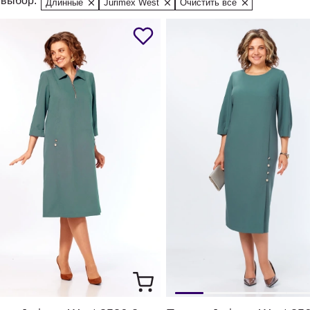
выбор:
Длинные
Jurimex West
Очистить все