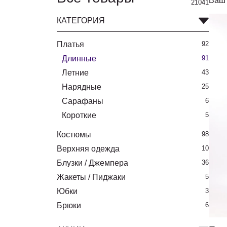
Ваш 
21041
КАТЕГОРИЯ
Платья
92
Длинные
91
Летние
43
Нарядные
25
Сарафаны
6
Короткие
5
Костюмы
98
Верхняя одежда
10
Блузки / Джемпера
36
Жакеты / Пиджаки
5
Юбки
3
Брюки
6