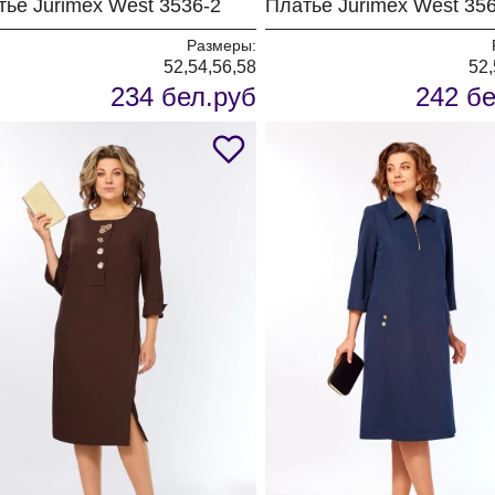
тье Jurimex West 3536-2
Платье Jurimex West 35
Размеры:
52,54,56,58
52,
234 бел.руб
242 бе