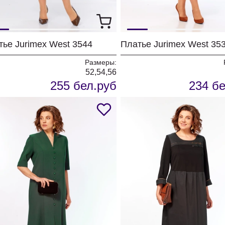
тье Jurimex West 3544
Платье Jurimex West 35
Размеры:
52,54,56
255 бел.руб
234 бе