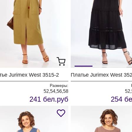
тье Jurimex West 3515-2
Платье Jurimex West 35
Размеры:
52,54,56,58
52,
241 бел.руб
254 бе