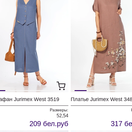
афан Jurimex West 3519
Платье Jurimex West 34
Размеры:
52,54
209 бел.руб
317 бе