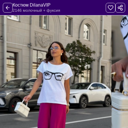
Костюм DilanaVIP
2146 молочный + фуксия