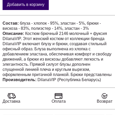
Добавить в корзину
Состав:
блуза - хлопок - 95%, эластан - 5%, брюки -
вискоза - 83%, полиэстер - 14%, эластан - 3%
Описание:
Костюм брючный 2146 молочный + фуксия
DilanaVIP. Этот женский костюм от коллекции бренда
DilanaVIP включает блузу и брюки, создавая стильный
офисный образ. Блуза выполнена из хлопка с
добавлением эластана, обеспечивая комфорт и свободу
движений, а брюки из вискозы добавляют легкость и
элегантность. Прямой силуэт блузы дополнен
спущенной линией плеча и круглым вырезом,
оформленным притачной планкой. Брюки представлены
широким фасоном с боковыми карманами и удобным
Производитель:
DilanaVIP (Республика Беларусь)
поясом на резинке. Подходит для весенне-летнего
сезона. Блуза имеет длину 65,4–66,4 см, а брюки – 107
см. Длина рукава блузы составляет 21,5–22,5 см.
Молочный цвет блузы идеально сочетается с яркими
Доставка
Оплата
Возврат
фуксиевыми брюками, создавая яркий, но сдержанный
образ.