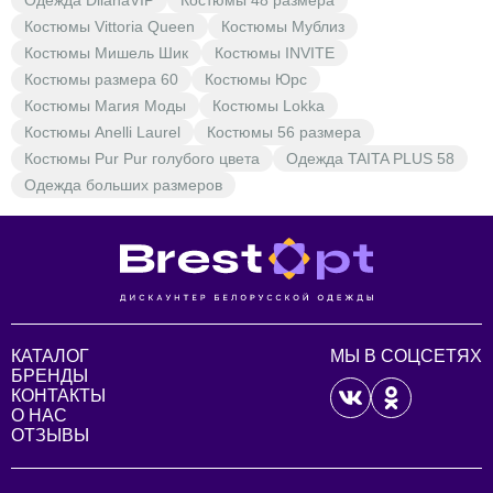
Одежда DilanaVIP
Костюмы 48 размера
Костюмы Vittoria Queen
Костюмы Мублиз
Костюмы Мишель Шик
Костюмы INVITE
Костюмы размера 60
Костюмы Юрс
Костюмы Магия Моды
Костюмы Lokka
Костюмы Anelli Laurel
Костюмы 56 размера
Костюмы Pur Pur голубого цвета
Одежда TAITA PLUS 58
Одежда больших размеров
КАТАЛОГ
МЫ В СОЦСЕТЯХ
БРЕНДЫ
КОНТАКТЫ
О НАС
ОТЗЫВЫ