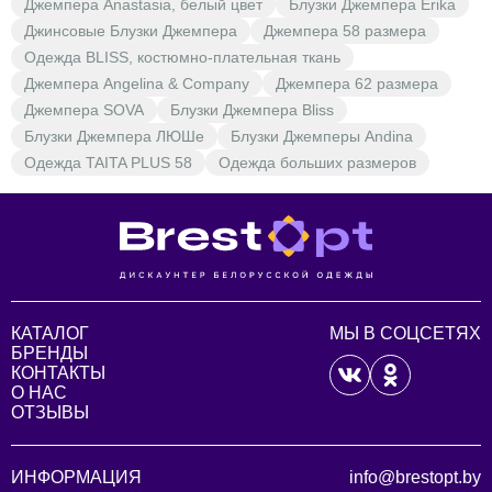
Джемпера Anastasia, белый цвет
Блузки Джемпера Erika
Джинсовые Блузки Джемпера
Джемпера 58 размера
Одежда BLISS, костюмно-плательная ткань
Джемпера Angelina & Company
Джемпера 62 размера
Джемпера SOVA
Блузки Джемпера Bliss
Блузки Джемпера ЛЮШе
Блузки Джемперы Andina
Одежда TAITA PLUS 58
Одежда больших размеров
КАТАЛОГ
МЫ В СОЦСЕТЯХ
БРЕНДЫ
КОНТАКТЫ
О НАС
ОТЗЫВЫ
ИНФОРМАЦИЯ
info@brestopt.by