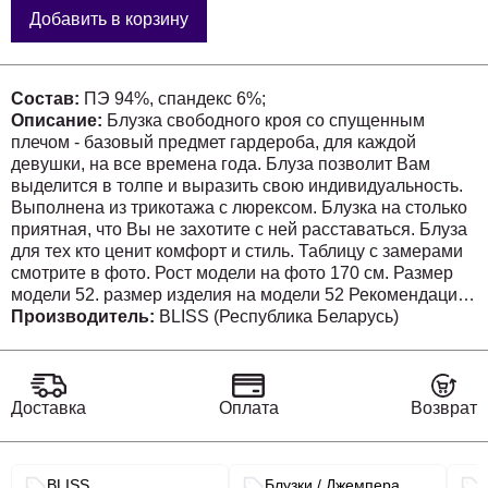
Добавить в корзину
Состав:
ПЭ 94%, спандекс 6%;
Описание:
Блузка свободного кроя со спущенным
плечом - базовый предмет гардероба, для каждой
девушки, на все времена года. Блуза позволит Вам
выделится в толпе и выразить свою индивидуальность.
Выполнена из трикотажа с люрексом. Блузка на столько
приятная, что Вы не захотите с ней расставаться. Блуза
для тех кто ценит комфорт и стиль. Таблицу с замерами
смотрите в фото. Рост модели на фото 170 см. Размер
модели 52. размер изделия на модели 52 Рекомендации
по уходу: • Ручная или машинная стирка до 30° •
Производитель:
BLISS (Республика Беларусь)
Химчистка • Отжим до 800 оборотов • Гладить на
средних температурах
Доставка
Оплата
Возврат
Связанные разделы каталога
BLISS
Блузки / Джемпера