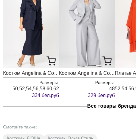
Костюм Angelina & Company 1280
Костюм Angelina & Company 1214
Размеры:
Размеры:
50,52,54,56,58,60,62
48
52,54,56,5
334 бел.руб
329 бел.руб
Все товары бренда
Смотрите также:
Костюмы ЛЮШе
Костюмы Ольга Стиль