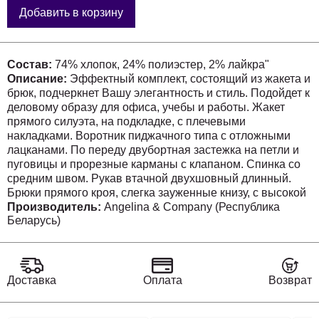
Добавить в корзину
Состав:
74% хлопок, 24% полиэстер, 2% лайкра"
Описание:
Эффектный комплект, состоящий из жакета и
брюк, подчеркнет Вашу элегантность и стиль. Подойдет к
деловому образу для офиса, учебы и работы. Жакет
прямого силуэта, на подкладке, с плечевыми
накладками. Воротник пиджачного типа с отложными
лацканами. По переду двубортная застежка на петли и
пуговицы и прорезные карманы с клапаном. Спинка со
средним швом. Рукав втачной двухшовный длинный.
Брюки прямого кроя, слегка зауженные книзу, с высокой
талией на притачном поясе с застежкой на пуговицу. По
Производитель:
Angelina & Company (Республика
Беларусь)
задним половинкам собраны на эластичную тесьму,
которая делает их максимально удобными для любых
размеров. Передние половинки с наклонными
карманами и застежкой на молнию в среднем шве. На
задних половинках вытачки.
Доставка
Оплата
Возврат
"Длина жакета: 71 см
Длина рукава: 61 см