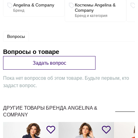
Длина брюк (с поясом): 105 см"
Связанные разделы каталога
Angelina & Company
Костюмы Angelina &
Company
Бренд
Бренд и категория
Вопросы
Вопросы о товаре
Задать вопрос
Пока нет вопросов об этом товаре. Будьте первым, кто
задаст вопрос.
ДРУГИЕ ТОВАРЫ БРЕНДА ANGELINA &
COMPANY