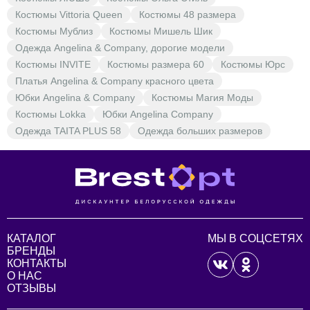
Костюмы Vittoria Queen
Костюмы 48 размера
Костюмы Мублиз
Костюмы Мишель Шик
Одежда Angelina & Company, дорогие модели
Костюмы INVITE
Костюмы размера 60
Костюмы Юрс
Платья Angelina & Company красного цвета
Юбки Angelina & Company
Костюмы Магия Моды
Костюмы Lokka
Юбки Angelina Company
Одежда TAITA PLUS 58
Одежда больших размеров
КАТАЛОГ
МЫ В СОЦСЕТЯХ
БРЕНДЫ
КОНТАКТЫ
О НАС
ОТЗЫВЫ