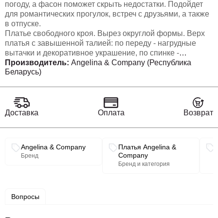
погоду, а фасон поможет скрыть недостатки. Подойдет
для романтических прогулок, встреч с друзьями, а также
в отпуске.
Платье свободного кроя. Вырез округлой формы. Верх
платья с завышенной талией: по переду - нагрудные
вытачки и декоративное украшение, по спинке -
центральный шов с застежкой на молнию. Низ платья —
Производитель:
Angelina & Company (Республика
Беларусь)
свободная летящая юбка со сборкой из-под верхней
части платья, которая обеспечит комфорт и свободу
движений. В боковых швах юбки функциональные
карманы. Рукав втачной короткий, понизу - притачная
манжета. Длина платья: 113 см
Доставка
Оплата
Возврат
Длина рукава: 23 см
Связанные разделы каталога
Angelina & Company
Платья Angelina &
Company
Бренд
Бренд и категория
Вопросы