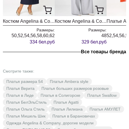
Костюм Angelina & Company 1280
Костюм Angelina & Company 1214
Размеры:
Размеры:
50,52,54,56,58,60,62
48
52,54,56,5
334 бел.руб
329 бел.руб
Все товары бренда
Смотрите также:
Платья размера 54
Платья Ambera style
Платья Верита
Платья больших размеров розовые
Платья в Лиде
Платья в Солигорске
Платья Swallow
Платья БелЭльСтиль
Платья Agatti
Платья Ольга Стиль
Платья Лилиана
Платья АМУЛЕТ
Платья Мишель Шик
Платья в Барановичах
Одежда Angelina & Company, дорогие модели