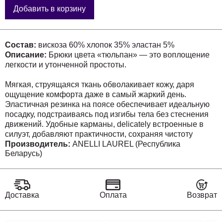
Добавить в корзину
Состав:
вискоза 60% хлопок 35% эластан 5%
Описание:
Брюки цвета «тюльпан» — это воплощение
легкости и утонченной простоты.
Мягкая, струящаяся ткань обволакивает кожу, даря
ощущение комфорта даже в самый жаркий день.
Эластичная резинка на поясе обеспечивает идеальную
посадку, подстраиваясь под изгибы тела без стеснения
движений. Удобные карманы, delicately встроенные в
силуэт, добавляют практичности, сохраняя чистоту
линий.
Производитель:
ANELLI LAUREL (Республика
Беларусь)
Эти брюки от Анелли словно сотканы из самого света —
они воздушные, почти невесомые, но при этом
сохраняют форму, создавая элегантный
непринужденный силуэт. Они прекрасно сочетаются с
Доставка
Оплата
Возврат
босоножками на плоской подошве и льняными блузами,
завершая образ в стиле effortless chic.