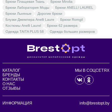
Брюки Плащевая Ткань
Брюки Mirolia
Брюки Лаборатория Моды
Брюки ANELLI LAUREL
Брюки Льняные
Дорогие брюки
Блузки Джемпера Anelli Laure
Брюки Romgil
Костюмы Anelli Laurel
Брюки 62 размера
Одежда TAITA PLUS 58
Одежда больших размеров
КАТАЛОГ
МЫ В СОЦСЕТЯХ
БРЕНДЫ
КОНТАКТЫ
О НАС
ОТЗЫВЫ
ИНФОРМАЦИЯ
info@brestopt.by