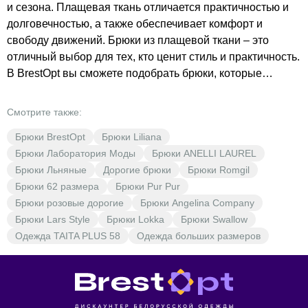
и сезона. Плащевая ткань отличается практичностью и
долговечностью, а также обеспечивает комфорт и
свободу движений. Брюки из плащевой ткани – это
отличный выбор для тех, кто ценит стиль и практичность.
В BrestOpt вы сможете подобрать брюки, которые
идеально подойдут вам по стилю и цене. Не упустите
возможность обновить свой гардероб по выгодным
Смотрите также:
ценам! В BrestOpt – женская одежда, которая порадует
Брюки BrestOpt
Брюки Liliana
вас качеством и доступными ценами.
Брюки Лаборатория Моды
Брюки ANELLI LAUREL
Брюки Льняные
Дорогие брюки
Брюки Romgil
Брюки 62 размера
Брюки Pur Pur
Брюки розовые дорогие
Брюки Angelina Company
Брюки Lars Style
Брюки Lokka
Брюки Swallow
Одежда TAITA PLUS 58
Одежда больших размеров