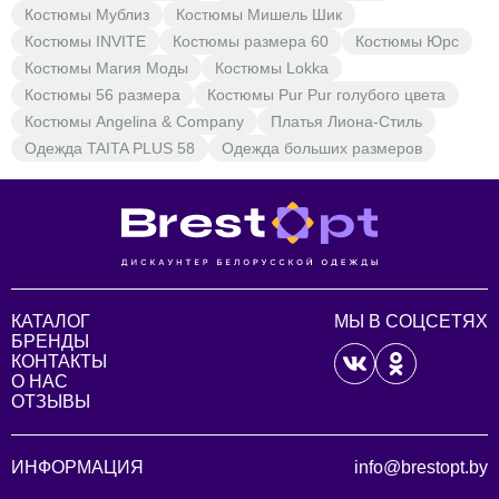
Костюмы Мублиз
Костюмы Мишель Шик
Костюмы INVITE
Костюмы размера 60
Костюмы Юрс
Костюмы Магия Моды
Костюмы Lokka
Костюмы 56 размера
Костюмы Pur Pur голубого цвета
Костюмы Angelina & Company
Платья Лиона-Стиль
Одежда TAITA PLUS 58
Одежда больших размеров
КАТАЛОГ
МЫ В СОЦСЕТЯХ
БРЕНДЫ
КОНТАКТЫ
О НАС
ОТЗЫВЫ
ИНФОРМАЦИЯ
info@brestopt.by