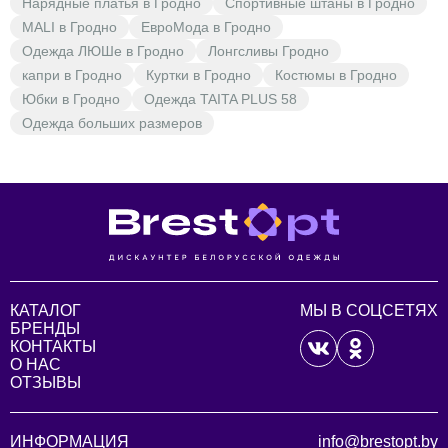
Нарядные платья в Гродно
Спортивные штаны в Гродно
MALI в Гродно
ЕвроМода в Гродно
Одежда ЛЮШе в Гродно
Лонгсливы Гродно
капри в Гродно
Куртки в Гродно
Костюмы в Гродно
Юбки в Гродно
Одежда TAITA PLUS 58
Одежда больших размеров
КАТАЛОГ
МЫ В СОЦСЕТЯХ
БРЕНДЫ
КОНТАКТЫ
О НАС
ОТЗЫВЫ
ИНФОРМАЦИЯ
info@brestopt.by