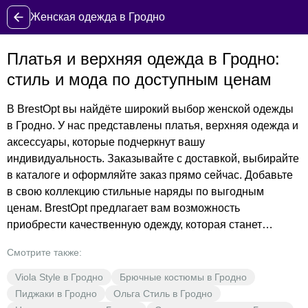
Женская одежда в Гродно
Платья и верхняя одежда в Гродно:
стиль и мода по доступным ценам
В BrestOpt вы найдёте широкий выбор женской одежды
в Гродно. У нас представлены платья, верхняя одежда и
аксессуары, которые подчеркнут вашу
индивидуальность. Заказывайте с доставкой, выбирайте
в каталоге и оформляйте заказ прямо сейчас. Добавьте
в свою коллекцию стильные наряды по выгодным
ценам. BrestOpt предлагает вам возможность
приобрести качественную одежду, которая станет
основой вашего гардероба. Не упустите шанс обновить
Смотрите также:
свой образ и подберите платье, которое идеально
подойдёт именно вам. Купите у нас и убедитесь в
Viola Style в Гродно
Брючные костюмы в Гродно
выгодности нашего предложения!
Пиджаки в Гродно
Ольга Стиль в Гродно