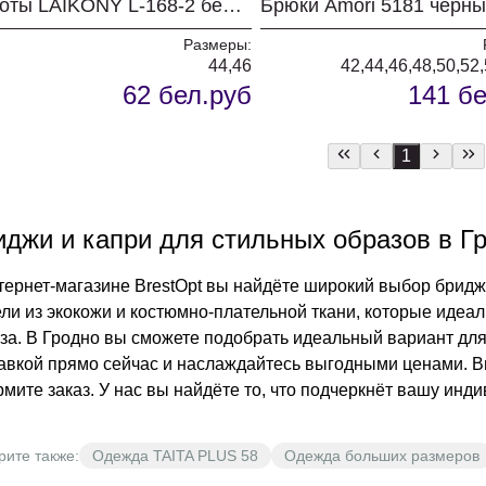
Кюлоты LAIKONY L-168-2 бежевый
Брюки Amori 5181 черн
Размеры:
44,46
42,44,46,48,50,52
62 бел.руб
141 бе
1
иджи и капри для стильных образов в Г
тернет-магазине BrestOpt вы найдёте широкий выбор бридж
ли из экокожи и костюмно-плательной ткани, которые идеа
а. В Гродно вы сможете подобрать идеальный вариант для любого случая
авкой прямо сейчас и наслаждайтесь выгодными ценами. Вы
мите заказ. У нас вы найдёте то, что подчеркнёт вашу инди
рите также:
Одежда TAITA PLUS 58
Одежда больших размеров