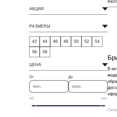
АКЦИИ
РАЗМЕРЫ
42
44
46
48
50
52
54
56
58
Бр
ЦЕНА
В ин
моде
От
До
образ
дост
офор
62
141
Смот