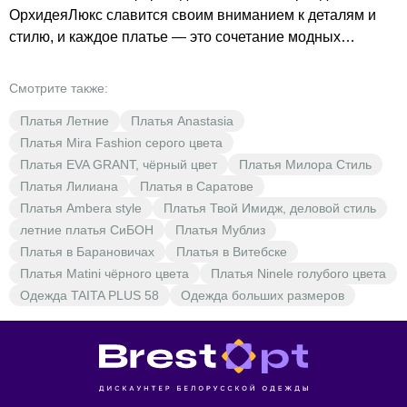
ОрхидеяЛюкс славится своим вниманием к деталям и
стилю, и каждое платье — это сочетание модных
тенденций и индивидуальности. Разнообразие
расцветок, включая зелёные оттенки, позволяет каждой
Смотрите также:
женщине подобрать идеальный вариант для себя. В
Платья Летние
Платья Anastasia
BrestOpt вы найдёте платья на любой вкус и по
Платья Mira Fashion серого цвета
доступным ценам. Не упустите возможность обновить
Платья EVA GRANT, чёрный цвет
Платья Милора Стиль
свой гардероб стильной и качественной одеждой от
Платья Лилиана
Платья в Саратове
ОрхидеяЛюкс. Откройте для себя мир моды и стиля с
Платья Ambera style
Платья Твой Имидж, деловой стиль
BrestOpt!
летние платья СиБОН
Платья Мублиз
Платья в Барановичах
Платья в Витебске
Платья Matini чёрного цвета
Платья Ninele голубого цвета
Одежда TAITA PLUS 58
Одежда больших размеров