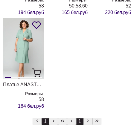
58
50,58,60
52
194 бел.руб
165 бел.руб
220 бел.руб
Платье ANASTASIA MAK 1163 серо-мятный
Размеры:
58
184 бел.руб
1
1