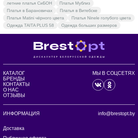
летние платья СиБОН
Платья Мублиз
Платья в Барановичах
Платья в Витебске
Платья Matini чёрного цвета
Платья Ninele голубого цвета
Одежда TAITA PLUS 58
Одежда больших размеров
КАТАЛОГ
МЫ В СОЦСЕТЯХ
БРЕНДЫ
КОНТАКТЫ
О НАС
ОТЗЫВЫ
ИНФОРМАЦИЯ
info@brestopt.by
Доставка