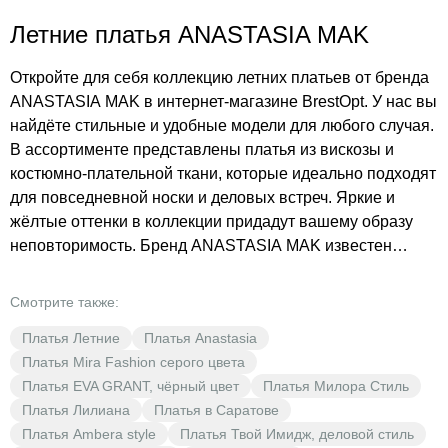
Летние платья ANASTASIA MAK
Откройте для себя коллекцию летних платьев от бренда
ANASTASIA MAK в интернет-магазине BrestOpt. У нас вы
найдёте стильные и удобные модели для любого случая.
В ассортименте представлены платья из вискозы и
костюмно-плательной ткани, которые идеально подходят
для повседневной носки и деловых встреч. Яркие и
жёлтые оттенки в коллекции придадут вашему образу
неповторимость. Бренд ANASTASIA MAK известен
своим качеством и вниманием к деталям, а BrestOpt
предлагает эти модные платья по доступным ценам. Не
Смотрите также:
упустите возможность обновить свой гардероб стильной
Платья Летние
Платья Anastasia
одеждой по выгодным ценам.
Платья Mira Fashion серого цвета
Платья EVA GRANT, чёрный цвет
Платья Милора Стиль
Платья Лилиана
Платья в Саратове
Платья Ambera style
Платья Твой Имидж, деловой стиль