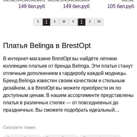
149 бел.руб
149 бел.руб
105 бел.руб
1
1
Платья Belinga в BrestOpt
В интернет-магазине BrestOpt вы найдёте летнюю
коллекцию платьев от бренда Belinga. Эти платья станут
отличным дополнением к гардеробу каждой модницы.
Бренд Belinga известен своим качеством и стильным
дизайном, а в BrestOpt вы можете приобрести их по
доступным ценам. B нашем ассортименте представлены
платья в различных стилях — от повседневных до
праздничных. Вы сможете подобрать идеальный
вариант для любого случая. Костюмно-плательные
материалы обеспечивают комфорт и долговечность
Смотрите также:
изделий. Разноцветные модели позволяют каждой