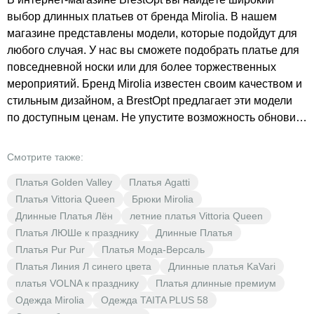
выбор длинных платьев от бренда Mirolia. В нашем
магазине представлены модели, которые подойдут для
любого случая. У нас вы сможете подобрать платье для
повседневной носки или для более торжественных
мероприятий. Бренд Mirolia известен своим качеством и
стильным дизайном, а BrestOpt предлагает эти модели
по доступным ценам. Не упустите возможность обновить
свой гардероб стильной и качественной одеждой от
Mirolia. В BrestOpt низкие цены – ваша выгода! Длинные
Смотрите также:
платья – это всегда актуально и модно. Они подходят
Платья Golden Valley
Платья Agatti
для любого сезона и создают элегантный образ. В
Платья Vittoria Queen
Брюки Mirolia
нашем ассортименте вы найдёте платья из различных
Длинные Платья Лён
летние платья Vittoria Queen
материалов, таких как вискоза и костюмно-плательная
Платья ЛЮШе к празднику
Длинные Платья
ткань. Повседневный стиль – то, что делает наши платья
Платья Pur Pur
Платья Мода-Версаль
такими популярными среди покупателей. Бежевый цвет
Платья Линия Л синего цвета
Длинные платья KaVari
– один из самых трендовых в этом сезоне, и у нас вы
платья VOLNA к празднику
Платья длинные премиум
найдёте множество моделей в этом оттенке. Выбирая
Одежда Mirolia
Одежда TAITA PLUS 58
платья от Mirolia в BrestOpt, вы получаете не только