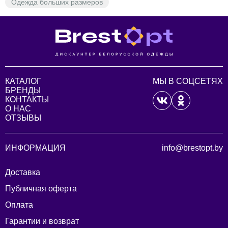
Одежда больших размеров
стильную одежду, но и гарантированное качество. Мы
заботимся о том, чтобы каждая деталь вашего образа
была на высоте. Порадуйте себя и своих близких
стильными и качественными нарядами от Mirolia!
КАТАЛОГ
МЫ В СОЦСЕТЯХ
БРЕНДЫ
КОНТАКТЫ
О НАС
ОТЗЫВЫ
ИНФОРМАЦИЯ
info@brestopt.by
Доставка
Публичная оферта
Оплата
Гарантии и возврат