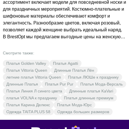
ассортимент включает модели для повседневной носки и
для праздничных мероприятий. Костюмно-плательные и
шифоновые материалы обеспечивают комфорт и
элегантность. Разнообразие цветов, включая розовый,
позволяет каждой женщине выбрать идеальный наряд.
В BrestOpt мы предлагаем выгодные цены на женскую
одежду, чтобы каждая модница могла позволить себе
стильные вещи. Откройте для себя мир моды с BrestOpt!
Смотрите также:
Платья Golden Valley
Платья Agatti
Платья Vittoria Queen
Длинные Платья Лён
летние платья Vittoria Queen
Платья ЛЮШе к празднику
Длинные Платья
Платья Pur Pur
Платья Мода-Версаль
Платья Линия Л синего цвета
Длинные платья KaVari
платья VOLNA к празднику
Платья длинные премиум
Платья Карина Делюкс
Платья Мода-Юрс
Одежда TAITA PLUS 58
Одежда больших размеров