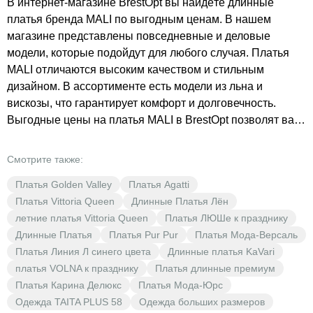
В интернет-магазине BrestOpt вы найдёте длинные
платья бренда MALI по выгодным ценам. В нашем
магазине представлены повседневные и деловые
модели, которые подойдут для любого случая. Платья
MALI отличаются высоким качеством и стильным
дизайном. В ассортименте есть модели из льна и
вискозы, что гарантирует комфорт и долговечность.
Выгодные цены на платья MALI в BrestOpt позволят вам
обновить свой гардероб без ущерба для бюджета. Не
упустите возможность приобрести стильные и
Смотрите также:
качественные платья по доступным ценам.
Платья Golden Valley
Платья Agatti
Платья Vittoria Queen
Длинные Платья Лён
летние платья Vittoria Queen
Платья ЛЮШе к празднику
Длинные Платья
Платья Pur Pur
Платья Мода-Версаль
Платья Линия Л синего цвета
Длинные платья KaVari
платья VOLNA к празднику
Платья длинные премиум
Платья Карина Делюкс
Платья Мода-Юрс
Одежда TAITA PLUS 58
Одежда больших размеров