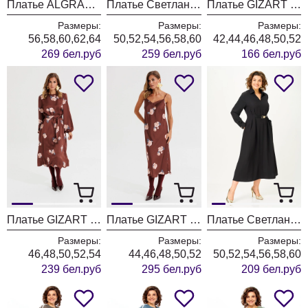
Платье ALGRANDA (Новелла Шарм) 4179
Платье Светлана-Стиль 2354 синий джинс
Платье GIZART 5457 пудрово-серый
Размеры:
Размеры:
Размеры:
56,58,60,62,64
50,52,54,56,58,60
42,44,46,48,50,52
269 бел.руб
259 бел.руб
166 бел.руб
Платье GIZART 5103 капучино + принт цветы
Платье GIZART 25300 капучино + принт цветы
Платье Светлана-Стиль 2359 черный
Размеры:
Размеры:
Размеры:
46,48,50,52,54
44,46,48,50,52
50,52,54,56,58,60
239 бел.руб
295 бел.руб
209 бел.руб