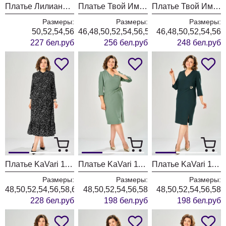
Платье Лилиана 1485н хаки
Платье Твой Имидж 2556 оливковый в клетку
Платье Твой Имидж 2454 шоколад
Размеры:
Размеры:
Размеры:
50,52,54,56
46,48,50,52,54,56,58,60,62
46,48,50,52,54,56
227 бел.руб
256 бел.руб
248 бел.руб
Платье KaVari 1163 черный принт
Платье KaVari 1162-3 зеленый
Платье KaVari 1162-2 изумруд
Размеры:
Размеры:
Размеры:
48,50,52,54,56,58,60,62
48,50,52,54,56,58
48,50,52,54,56,58
228 бел.руб
198 бел.руб
198 бел.руб