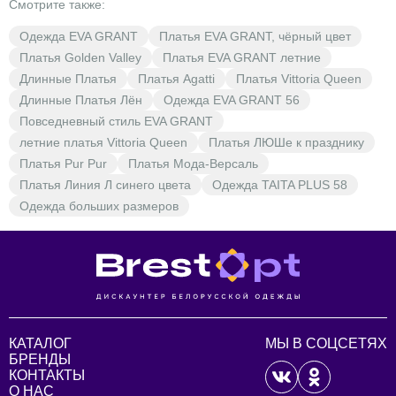
Смотрите также:
Одежда EVA GRANT
Платья EVA GRANT, чёрный цвет
Платья Golden Valley
Платья EVA GRANT летние
Длинные Платья
Платья Agatti
Платья Vittoria Queen
Длинные Платья Лён
Одежда EVA GRANT 56
Повседневный стиль EVA GRANT
летние платья Vittoria Queen
Платья ЛЮШе к празднику
Платья Pur Pur
Платья Мода-Версаль
Платья Линия Л синего цвета
Одежда TAITA PLUS 58
Одежда больших размеров
КАТАЛОГ
МЫ В СОЦСЕТЯХ
БРЕНДЫ
КОНТАКТЫ
О НАС