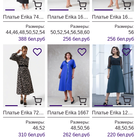
Платье Erika 7419 черный
Платье Erika 1621-1 коричневый
Платье Erika 1621 коричневый
Размеры:
Размеры:
Размеры:
44,46,48,50,52,54
50,52,54,56,58,60
56
388 бел.руб
256 бел.руб
256 бел.руб
Платье Erika 7235 черный \ молочный
Платье Erika 1667
Платье Erika 1285 черный + бирюза
Размеры:
Размеры:
Размеры:
46,52
48,50,56
48,50,56
310 бел.руб
262 бел.руб
220 бел.руб