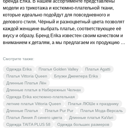
бренда Erika. В нашем ассортименте представлены
модели из трикотажа и костюмно-плательной ткани,
которые идеально подойдут для повседневного и
делового стиля. Чёрный и разноцветный цвета позволят
каждой женщине выбрать платье, соответствующее её
вкусу и образу. Бренд Erika известен своим качеством и
вниманием к деталям, а мы предлагаем их продукцию по
доступным ценам. Не упустите возможность обновить
свой гардероб стильной и качественной одеждой. В
Смотрите также:
BrestOpt каждый найдёт то, что подчеркнёт
Одежда Erika
Платья Golden Valley
Платья Agatti
индивидуальность и создаст неповторимый образ.
Платья Vittoria Queen
Блузки Джемпера Erika
Откройте для себя мир моды с BrestOpt!
Длинные Платья Лён
Длинные платья в Набережных Челнах
Одежда Erika костюмно-плательная
летние платья Vittoria Queen
Платья ЛЮШе к празднику
Длинные Платья
Платья Pur Pur
Платья Мода-Версаль
Платья Линия Л синего цвета
Длинные платья KaVari
Одежда TAITA PLUS 58
Одежда больших размеров