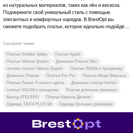
из натуральных материалов, таких как лён и вискоза.
Подчеркните свой уникальный стиль с помощью
элегантных и комфортных нарядов. В BrestOpt вы
сможете подобрать платье, которое идеально подойдёт
для любого случая. Не упустите возможность обновить
свой гардероб по доступным ценам. BrestOpt — ваш
Смотрите также:
надёжный партнёр в мире моды.
Платья Golden Valley
Платья Agatti
Платья Vittoria Queen
Длинные Платья Лён
летние платья Vittoria Queen
Платья ЛЮШе к празднику
Длинные Платья
Платья Pur Pur
Платья Мода-Версаль
Платья Линия Л синего цвета
Длинные платья KaVari
платья VOLNA к празднику
Платья длинные премиум
Бренд ATELERO
Платья Карина Делюкс
Одежда TAITA PLUS 58
Одежда больших размеров