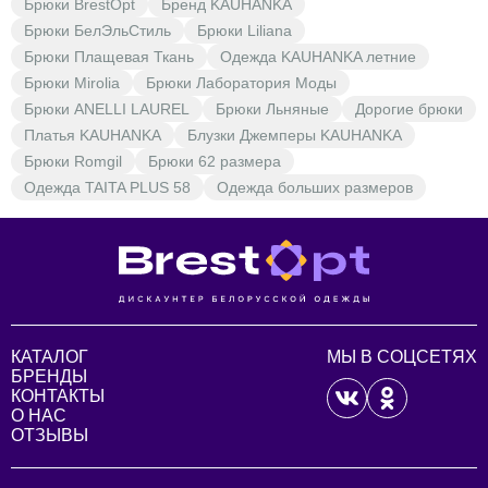
Брюки BrestOpt
Бренд KAUHANKA
Брюки БелЭльСтиль
Брюки Liliana
Брюки Плащевая Ткань
Одежда KAUHANKA летние
Брюки Mirolia
Брюки Лаборатория Моды
Брюки ANELLI LAUREL
Брюки Льняные
Дорогие брюки
Платья KAUHANKA
Блузки Джемперы KAUHANKA
Брюки Romgil
Брюки 62 размера
Одежда TAITA PLUS 58
Одежда больших размеров
КАТАЛОГ
МЫ В СОЦСЕТЯХ
БРЕНДЫ
КОНТАКТЫ
О НАС
ОТЗЫВЫ