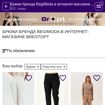
1
Брюки бренда BegiModa в интернет-магазине BrestOpt
931 товар
БРЮКИ БРЕНДА BEGIMODA В ИНТЕРНЕТ-
МАГАЗИНЕ BRESTOPT
По обновлению
Ваш выбор:
Брюки
Очистить все