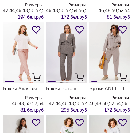
Размеры:
Размеры:
Размеры:
42,44,46,48,50,52,54,56
46,48,50,52,54,56,58,60,62
46,48,50,52,54
194 бел.руб
172 бел.руб
81 бел.руб
Брюки Anastasia 979-3 пыльная роза
Брюки Bazalini 5070 серый
Брюки ANELLI LAUREL 1853 новый бежевый
Размеры:
Размеры:
Размеры:
46,48,50,52,54
42,44,46,48,50,52
46,48,50,52,54,56,5
81 бел.руб
295 бел.руб
172 бел.руб