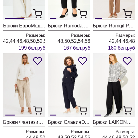
Брюки ЕвроМода 765 молочный
Брюки Rumoda 2289 черные
Брюки Romgil РТ0202-ВИ5 бежевый
Размеры:
Размеры:
Размеры:
42,44,46,48,50,52,54,56
48,50,52,54,56
42,44,46,48
199 бел.руб
167 бел.руб
180 бел.руб
Брюки Фантазия Мод 5534-1
Брюки СлавияЭлит 572 синий
Брюки LAIKONY L-974-2 черный
Размеры:
Размеры:
Размеры:
44,48,50
48,50,52,54,56
44,46,48,50,52