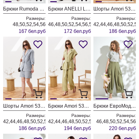
Брюки Rumoda 2296 белый
Брюки ANELLI LAUREL 1853 нежно серенький
Шорты Amori 5311 хакки
Размеры:
Размеры:
Размеры:
48,50,52,54,56
46,48,50,52,54,56,58,60,62
42,44,46,48,50,52,5
167 бел.руб
172 бел.руб
186 бел.руб
Шорты Amori 5310 голубой
Брюки Amori 5309 оливка
Брюки ЕвроМода 731 хаки
Размеры:
Размеры:
Размеры:
42,44,46,48,50,52,54,56
42,44,46,48,50,52,54,56
46,48,50,52,54,56
186 бел.руб
194 бел.руб
220 бел.руб