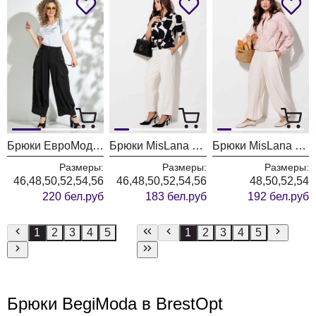
Брюки ЕвроМода 731 черный
Брюки MisLana 999бр молочный
Брюки MisLana 1311бр молочный
Размеры:
Размеры:
Размеры:
46,48,50,52,54,56
46,48,50,52,54,56
48,50,52,54
220 бел.руб
183 бел.руб
192 бел.руб
1
2
3
4
5
1
2
3
4
5
Брюки BegiModa в BrestOpt