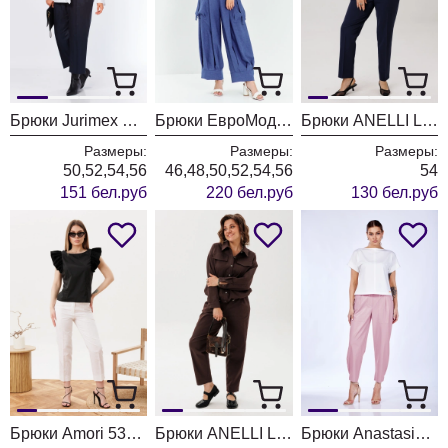
Брюки Jurimex West 3552
Брюки ЕвроМода 731 синий
Брюки ANELLI LAUREL 1718 глубина океана
Размеры:
Размеры:
Размеры:
50,52,54,56
46,48,50,52,54,56
54
151 бел.руб
220 бел.руб
130 бел.руб
Брюки Amori 5312 молоко
Брюки ANELLI LAUREL 1853 горячий шоколад
Брюки Anastasia 979-3 холодный розовый