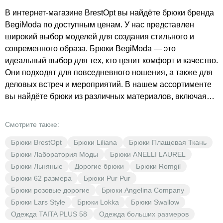
В интернет-магазине BrestOpt вы найдёте брюки бренда
BegiModa по доступным ценам. У нас представлен
широкий выбор моделей для создания стильного и
современного образа. Брюки BegiModa — это
идеальный выбор для тех, кто ценит комфорт и качество.
Они подходят для повседневного ношения, а также для
деловых встреч и мероприятий. В нашем ассортименте
вы найдёте брюки из различных материалов, включая
костюмно-плательную ткань и хлопок. Они представлены
в разнообразных цветах, таких как чёрный и коричневый,
Смотрите также:
что позволяет каждой женщине подобрать идеальный
Брюки BrestOpt
Брюки Liliana
Брюки Плащевая Ткань
вариант для себя. BrestOpt предлагает выгодные цены,
Брюки Лаборатория Моды
Брюки ANELLI LAUREL
чтобы каждая модница могла позволить себе
Брюки Льняные
Дорогие брюки
Брюки Romgil
качественную одежду от BegiModa. Не упустите
Брюки 62 размера
Брюки Pur Pur
возможность обновить свой гардероб с помощью
Брюки розовые дорогие
Брюки Angelina Company
стильных и удобных брюк BegiModa в BrestOpt.
Брюки Lars Style
Брюки Lokka
Брюки Swallow
Одежда TAITA PLUS 58
Одежда больших размеров