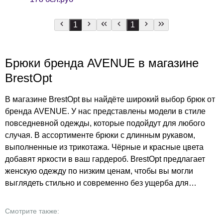
1
1
Брюки бренда AVENUE в магазине
BrestOpt
В магазине BrestOpt вы найдёте широкий выбор брюк от
бренда AVENUE. У нас представлены модели в стиле
повседневной одежды, которые подойдут для любого
случая. В ассортименте брюки с длинным рукавом,
выполненные из трикотажа. Чёрные и красные цвета
добавят яркости в ваш гардероб. BrestOpt предлагает
женскую одежду по низким ценам, чтобы вы могли
выглядеть стильно и современно без ущерба для
бюджета. Бренд AVENUE известен своим качеством и
вниманием к деталям, а в BrestOpt вы можете
Смотрите также:
приобрести эти модели по выгодным ценам. Откройте