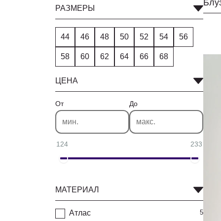
Блу
РАЗМЕРЫ
44
46
48
50
52
54
56
58
60
62
64
66
68
ЦЕНА
От
До
124
233
МАТЕРИАЛ
Атлас
5