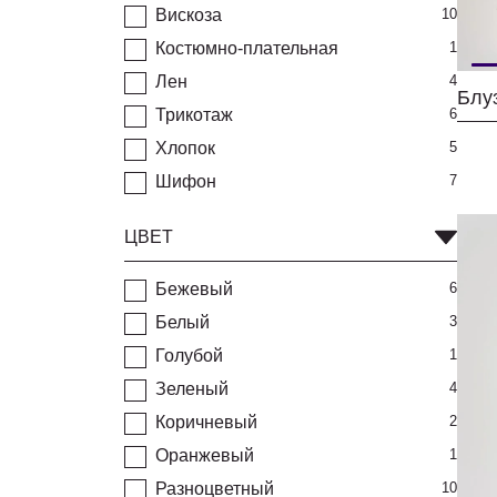
Вискоза
10
Костюмно-плательная
1
Лен
4
Блу
Трикотаж
6
Хлопок
5
Шифон
7
ЦВЕТ
Бежевый
6
Белый
3
Голубой
1
Зеленый
4
Коричневый
2
Оранжевый
1
Разноцветный
10