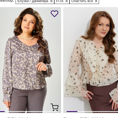
выбор:
Блузки / Джемпера
FITA
Очистить все