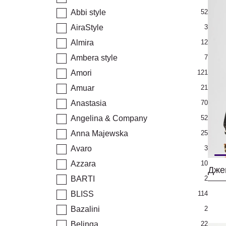
Abbi style
52
AiraStyle
3
Almira
12
Ambera style
7
Amori
121
Amuar
21
Anastasia
70
Angelina & Company
52
Anna Majewska
25
Avaro
3
Azzara
10
Дже
BARTI
2
BLISS
114
Bazalini
2
Belinga
22