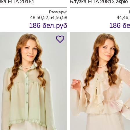
зка FITA 20181
Блузка FITA 20813 экрю
Размеры:
48,50,52,54,56,58
44,46,
186 бел.руб
186 бе