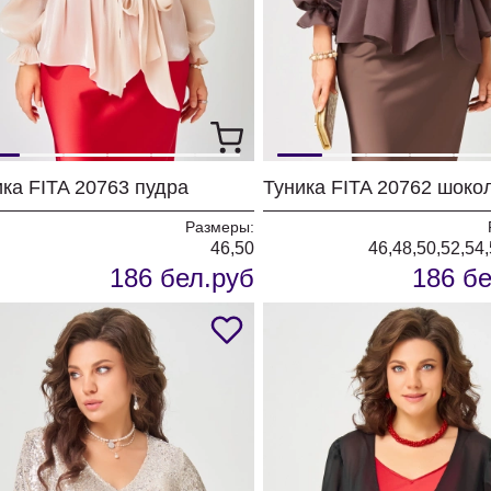
ика FITA 20763 пудра
Туника FITA 20762 шоко
Размеры:
46,50
46,48,50,52,54
186 бел.руб
186 бе