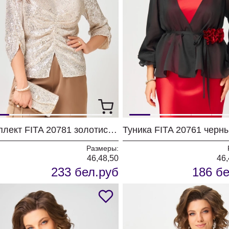
Комплект FITA 20781 золотисто-бежевый
Туника FITA 20761 черн
Размеры:
46,48,50
46,
233 бел.руб
186 бе