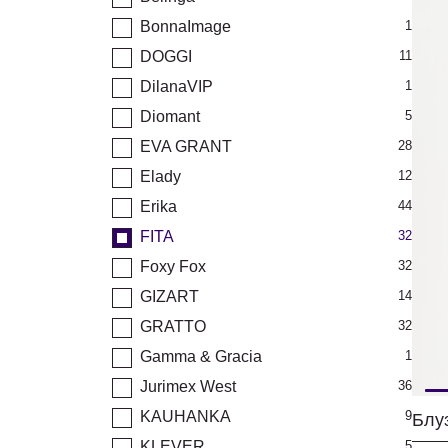
BonnaImage
1
DOGGI
11
DilanaVIP
1
Diomant
5
EVA GRANT
28
Elady
12
Erika
44
FITA
32
Foxy Fox
32
GIZART
14
GRATTO
32
Gamma & Gracia
1
Jurimex West
36
KAUHANKA
9
Блу
KLEVER
5