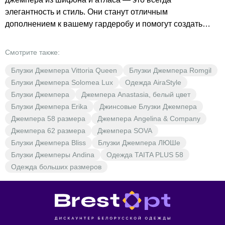
элегантность и стиль. Они станут отличным
дополнением к вашему гардеробу и помогут создать
неповторимый образ. В BrestOpt мы предлагаем
широкий выбор цветов — от классического белого до
Смотрите также:
яркого розового. Вы сможете подобрать модель, которая
Блузки Джемпера Vittoria Queen
Блузки Джемпера Romgil
идеально подойдёт вам по стилю и настроению. Не
Блузки Джемпера Solomea Lux
Одежда AiraStyle
упустите возможность обновить свой гардероб с
Блузки Джемпера
Джемпера Anastasia, белый цвет
помощью качественных и стильных блузок и джемперов
Блузки Джемпера Erika
Джинсовые Блузки Джемпера
от AiraStyle. Доступные цены и выгодные предложения
Джемпера 58 размера
Джемпера Angelina & Company
ждут вас в BrestOpt.
Джемпера 62 размера
Джемпера SOVA
Блузки Джемпера Bliss
Блузки Джемпера ЛЮШе
Блузки Джемперы Andina
Одежда TAITA PLUS 58
Одежда больших размеров