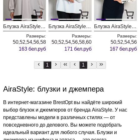
Блузка AiraStyle 24-052
Блузка AiraStyle 24-053 молочный
Блузка AiraStyle 24-054 бежево-черный
Размеры:
Размеры:
Размеры:
50,52,54,56,58
50,52,54,56,58,60
50,52,54,56
163 бел.руб
171 бел.руб
167 бел.руб
1
1
AiraStyle: блузки и джемпера
В интернет-магазине BrestOpt вы найдёте широкий
выбор блузок и джемперов от бренда AiraStyle. У нас
представлены модели в различных стилях — от
повседневного до делового. Вы можете подобрать
идеальный вариант для любого случая. Блузки и
джемпера из шифона и атласа — это всегда