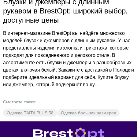
Блузки и джемперы с длинным
рукавом в BrestOpt: широкий выбор,
доступные цены
В интернет-магазине BrestOpt вы найдёте множество
моделей блузок и джемперов с длинным рукавом. У нас
представлены изделия из хлопка и трикотажа, которые
подходят для повседневного и делового стиля. В
ассортименте есть блузки и джемперы в разнообразных
цветах, включая белый. Закажите с доставкой в Полоцк и
подберите идеальный вариант для себя. Купите блузку
или джемпер, который подчеркнёт вашу
индивидуальность. Выберите в каталоге BrestOpt и
оформите заказ прямо сейчас. Добавьте в свою
Смотрите также:
коллекцию стильные и удобные вещи по доступным
Одежда TAITA PLUS 58
Одежда больших размеров
ценам.