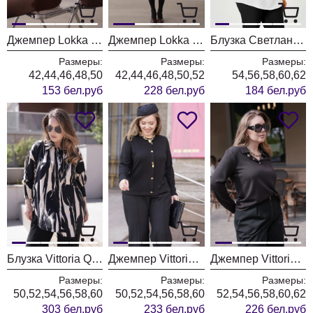
Джемпер Lokka 1972
Джемпер Lokka 1971
Блузка Светлана-Стиль 1734 молочный однотон
Размеры:
Размеры:
Размеры:
42,44,46,48,50
42,44,46,48,50,52
54,56,58,60,62
153 бел.руб
228 бел.руб
184 бел.руб
Блузка Vittoria Queen 31243 черный+бежевый
Джемпер Vittoria Queen 31213 черный
Джемпер Vittoria Queen 31193 коричневый
Размеры:
Размеры:
Размеры:
50,52,54,56,58,60
50,52,54,56,58,60
52,54,56,58,60,62
303 бел.руб
233 бел.руб
226 бел.руб