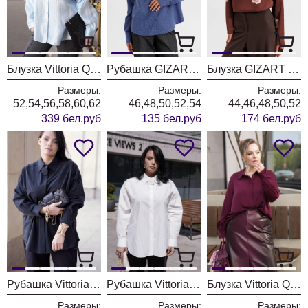
Блузка Vittoria Queen 30423 голубой
Рубашка GIZART 15450 синий + клетка
Блузка GIZART 15434 капучино + принт цветы
Размеры:
Размеры:
Размеры:
52,54,56,58,60,62
46,48,50,52,54
44,46,48,50,52
339 бел.руб
135 бел.руб
174 бел.руб
Рубашка Vittoria Queen 30273/1 черная
Рубашка Vittoria Queen 30273 молочный
Блузка Vittoria Queen 30103/3 бургунди
Размеры:
Размеры:
Размеры: