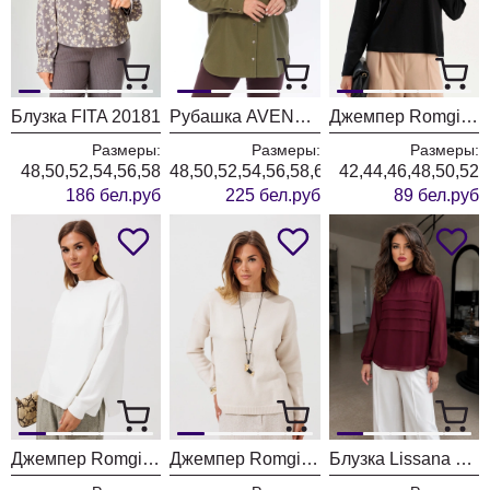
Блузка FITA 20181
Рубашка AVENUE 0321-3
Джемпер Romgil РП0205-ХЛ5 черный
Размеры:
Размеры:
Размеры:
48,50,52,54,56,58
48,50,52,54,56,58,60,62,64,66,68,70,72
42,44,46,48,50,52
186 бел.руб
225 бел.руб
89 бел.руб
Джемпер Romgil РВ0435-ВИ5 молочный
Джемпер Romgil РВ0435-ВИ5 ванильный
Блузка Lissana 5058 бургунди