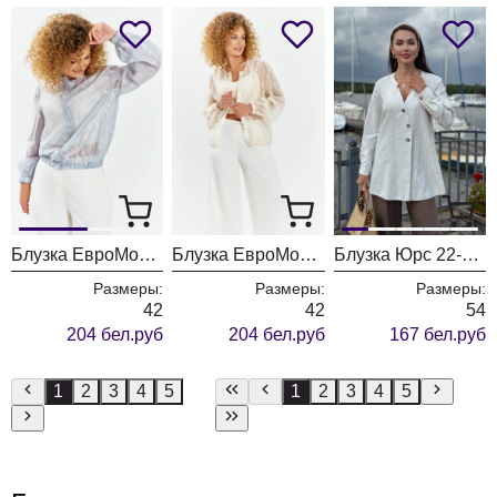
Блузка ЕвроМода 744 серо-голубой
Блузка ЕвроМода 744 молочный
Блузка Юрс 22-893-6
Размеры:
Размеры:
Размеры:
42
42
54
204 бел.руб
204 бел.руб
167 бел.руб
1
2
3
4
5
1
2
3
4
5