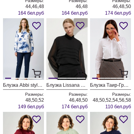
Размеры:
Размеры:
Размеры:
44,46,48
46,48
46,48,50
164 бел.руб
164 бел.руб
174 бел.руб
Блузка Abbi style 4075 синяя акварель
Блузка Lissana 5058 черный
Блузка Таир-Гранд 62422 белый
Размеры:
Размеры:
Размеры:
48,50,52
46,48,50
48,50,52,54,56,58
149 бел.руб
174 бел.руб
110 бел.руб